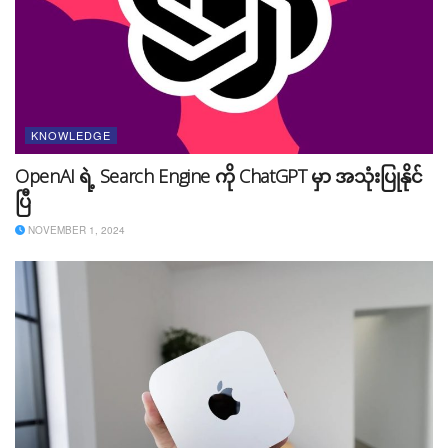
text file ကို ဒေါင်းလုပ်ဆွဲထားဖို့လိုပါတယ်။ ဒါမှသာ အဆိုပါ
License Code နဲ့ ပြန်လည် ဖြေရှင်းနိုင်မှာ ဖြစ်ပါတယ်။
သူများရဲ့ လိုင်စင်ကုဒ်ကို ကိုယ့်
Channel မှာ သုံးလို့ရလား?
KNOWLEDGE
လူကျင့်ဝတ်အရပြောရမယ်ဆိုရင် ဒါဟာ အသုံးပြုခွင့်မရှိပါ
OpenAI ရဲ့ Search Engine ကို ChatGPT မှာ အသုံးပြုနိုင်
ဘူး။ နည်းပညာအရပြောရမယ်ဆိုရင်လည်း Audio/Video
ပြီ
တွေကို အသုံးပြုမယ်ဆိုရင် Project Name သို့မဟုတ်
NOVEMBER 1, 2024
Channel Name တွေ ဖြည့်ရပါတယ်။ အဲ့ဒီအချက်အလက်
တွေနဲ့ကွဲလွဲတဲ့ Channel ကနေ Audio/Video License
Code ကို အသုံးပြုမယ်ဆိုရင်လည်း မရနိုင်ပါဘူး။
တစ်ခါတစ်လေ Owner က မျက်စိမှိတ်ပြီး Approve
ပေးလိုက်တာမျိုး ဖြစ်ကောင်းဖြစ်နိုင်ပေမယ့် တစ်ချိန်ချိန်မှာ
ပြဿနာပြန်တက်လာနိင်တာကိုလည်း သိထားဖို့ လိုပါတယ်။
Channel မှာ ကြော်ငြာတွေပေါ်ပြီး Music/Video Owner