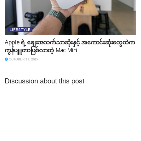
ကို ကြော်ငြာခဝင်ငွေတွေ ပြန်ပြီးခွဲပေးလိုက်တာမျိုးတွေ
ဖြစ်လာနိုင်ပါတယ်။ ဒါကြောင့် Smart Content Creator
တွေအနေနဲ့ ရေရှည်ကို တွေးတတ်မြင်တတ်ဖို့လိုပါတယ်။
LIFESTYLE
Public Domain ဆိုတဲ့ Option နဲ့
Apple ရဲ့ စျေးအသက်သာဆုံးနှင့် အကောင်းဆုံးတွေထဲက
Copyright ကိစ္စကိုရှင်းလို့ရလား?
ကွန်ပျူတာဖြစ်လာတဲ့ Mac Mini
Public domain ဆိုတဲ့ option ကို သုံးပြီး Copyright ကိစ္စ
OCTOBER 31, 2024
ကို ခဏပျောက်အောင် လုပ်လို့ရတာ Facebook မှာဘဲ ရပါ
တယ်။ ဒါပေမယ့် Video/Audio က Public Domain
Discussion about this post
Content မဟုတ်ခဲ့ရင် Public Domain Content ပါဆိုပြီး
ဖြေရှင်းနည်းက မှန်ကန်တဲ့ နည်းလမ်းမဟုတ်ပါဘူး။ Youtube
မှာ Public Domain option ကို ရွေးပြီး ဖြေရှင်းတဲ့အခါ
Audio/Video ဖိုင်ဟာ Public Domain Content အစစ်ဖြစ်
မှ ပြေလည်နိုင်မှာ ဖြစ်ပါတယ်။
Public Domain ဆိုတာ တစ်ဦးတည်းပိုင် မူပိုင်ခွင့်မယူထား
တဲ့ အရာအားလုံးကို ဆိုလိုတာဖြစ်ပါတယ်။ ဒါကြောင့် Public