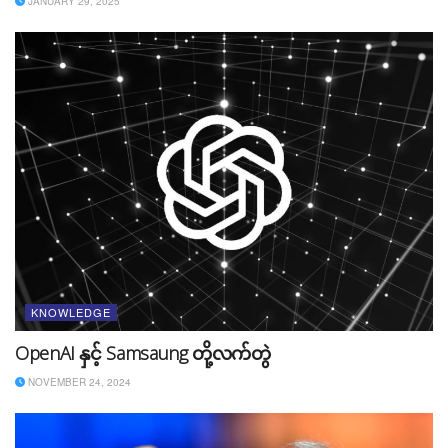
JANUARY 29, 2025
အခမဲ့ဆိုတာ အလကား မဟုတ်ပါ
အခမဲ့ဆိုတာ ငွေကြေးတစ်စုံတစ်ရာနဲ့ ဝယ်ယူစရာမလိုဘဲ
KNOWLEDGE
အသုံးပြုခွင့်ရတာကို ဆိုလိုတာဖြစ်ပြီး အလကားဆိုတာ
OpenAI နှင့် Samsaung တို့လက်တွဲ
တန်ဖိုးမဲ့ခြင်းကို ဆိုလိုတာ ဖြစ်ပါတယ်။ ဒါကြောင့် Free လို့
ဆိုတိုင်း အလကားဆိုတဲ့ စကားလုံးသုံးနှုန်းခြင်းဟာ မူလ
NOVEMBER 24, 2024
ဖန်တီးသူကို ရိုင်းစိုင်းတဲ့ စကားအသုံးအနှုုန်းဖြစ်စေတာကို
Content Creator တွေအနေနဲ့ သတိချပ်ဖို့လိုပါတယ်။