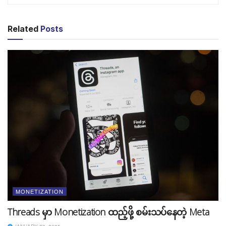
မိမိကိုယ်တိုင်တီထွင်ဖန်တီးထားတဲ့ အကြောင်းအရာ
သို့မဟုတ် အရာ၀တ္ထုပစ္စည်းစတဲ့ အရာတွေကို မိမိမဟုတ်
Related
Posts
သော တစ်ပါးသူက ခွင့်ပြုချက်မရှိဘဲ ဆင့်ပွားခြင်း၊ ဖော်ပြ
ခြင်း၊ ရောင်းချခြင်း၊ ဖြန့်ချီခြင်း၊ အတုခိုးခြင်း စတဲ့ကိစ္စတွေမှ
ကာကွယ်နိုင်မယ့် ဉာဏဆိုင်ရာဥပဒေတစ်ခုဖြစ်ပါတယ်။
Copyright ဆိုင်ရာ အသေးစိတ်ဥပဒေနဲ့ လိုင်စင်အမျိုးအစား
တွေ ရှိပါသေးတယ်။ အဲ့ဒီအကြောင်းအရာကိုတော့ နောက်ပိုစ့်
တွေမှာ အသေးစိတ်ပိုစ့်တစ်ခုအနေနဲ့ သီးသန့်ရေးသား ဖော်ပြ
သွားပါမယ်။
MONETIZATION
Threads မှာ Monetization ထည့်ဖို့ စမ်းသပ်နေတဲ့ Meta