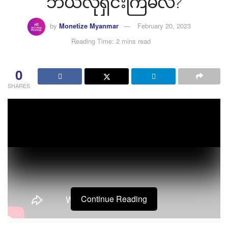
ဘယ်လိုရှင်းကြမလဲ?
by
Monetize Myanmar
February 20, 2023
Reading Time: 2 mins read
0
SHARES
Continue Reading