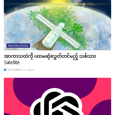
ဒါတွေကို ဖြေရှင်းဖို့အတွက် မှန်ကန်တဲ့နည်းလမ်းက လိုင်စင်
ကုဒ်အနေနဲ့ ရှင်းရမှာ ဖြစ်ပါတယ်။ Photo, Audio, Stock
Video တွေကို အခမဲ့ပေးသုံးတဲ့ Website တွေကနေ ဒေါင်း
လုပ်ဆွဲသုံးသည့်တိုင်အောင် Copyright ကိစ္စက တက်နိုင်ပါ
တယ်။ ဒါကြောင့် အဲ့ဒီ Website တွေကနေ ဖိုင်တစ်ခုဒေါင်း
တိုင်း License File ကို Text File အနေနဲ့ ဒေါင်းလုပ်ဆွဲထား
ရမှာ ဖြစ်ပါတယ်။ ဒါမှသာ Copyright Claim တက်လာရင်
KNOWLEDGE
အဲ့ဒီ License Code နဲ့ Youtube နဲ့ Facebook တို့မှာ ဖြေ
ရှင်းရမှာ ဖြစ်ပါတယ်။
အာကာသထဲကို ပထမဆုံးလွှတ်တင်မည့် သစ်သား
Satellite
Audio ကို ဝယ်သုံးတယ်၊ ဒါပေမယ့်
NOVEMBER 10, 2024
Copyright Claim တက်တယ်၊
ဘယ်လိုရှင်းမလဲ
Audio/ Video တွေကို ဝယ်သုံးသည်ဖြစ်စေ၊ အခမဲ့
Website တွေကနေ အခမဲ့ယူသုံးသည်ဖြစ်စေ License
information က ပါရှိပါတယ်။ ဒေါင်းလုပ်ဆွဲတဲ့အခါ License