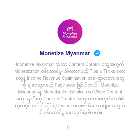
Content Creator တွေသိထားသင့်တဲ့ Audio Copyright အကြောင်း
Content Creator တွေအနေနဲ့ Video တွေဖန်တီးတဲ့အခါ
ကြုံရလေ့ရှိတဲ့ပြဿနာကတော့ Audio Copyright ကိစ္စတွေ
ဘဲ ဖြစ်ပါတယ်။ Audio Copyright ကိစ္စတွေကို ရှင်းလင်းတဲ့
အခါ မှန်ကန်တဲ့နည်းလမ်းနဲ့သာ ရှင်းမှသာ မိမိတို့ Channel ရဲ့
Monetization ဆိုင်ရာကိစ္စများ ရေရှည်အဆင်ပြေမှာ ဖြစ်ပါ
Monetize Myanmar
တယ်။
Monetize Myanmar ဆိုတာ Content Creator တွေအတွက်
Monetization ဝန်ဆောင်မှု၊ သိထားရမယ့် Tips & Tricks လေး
Youtube, Facebook တို့မှာ Content Creator တွေ
တွေနဲ့ Income Revenue Optimization အကြောင်းလေးတွေ
အသုံးပြုဖို့ Audio တွေ ထောက်ပံ့ထားပေမယ့် အချို့ကတော့
ကို မျှဝေသွားမယ့် Page လေး ဖြစ်ပါတယ်။ Monetize
အပြင်က Audio file တွေ အသုံးပြုတဲ့အခါ Copyright
Myanmar ရဲ့ Monetization Service ဟာ Video Content
ဆိုင်ရာ ကိစ္စများကို ကြုံရတတ်ပါတယ်။ ဒါကြောင့်
တွေ ဖန်တီးတဲ့ Content Creator အတွက်တင်မဟုတ်ဘဲ မိမိ
Copyright ရှင်းနည်းကို မပြောခင် Copyright ဆိုတာကို
ကိုယ်ပိုင် ဝက်ဘ်ဆိုဒ်နဲ့ Content တွေဖန်တီးနေသူများအတွက်
ပါ ဝန်ဆောင်မှုပေးလျက်ရှိပါတယ်။
အခြေခံကျကျ သိဖို့လိုလာပါပြီ။
Copyright ဆိုတာဘာလဲ?