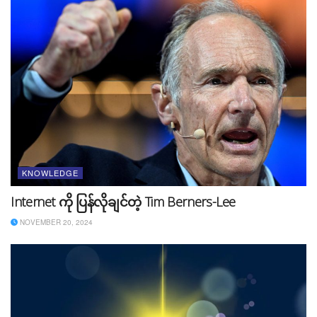
​Free ဆိုတာကို အခမဲ့လို့ မြန်မာဘာသာစကားနဲ့ အဓိပ္ပာယ်
ဖွင့်ဆိုရမှာ ဖြစ်ပါတယ်။ အလကားဆိုတဲ့ စကားလုံးသုံးမယ်ဆို
ရင် သင့်ကို Smart Content Creator မဖြစ်စေပါဘူး။
အခမဲ့ Audio File တွေ အသုံးပြုတိုင်း
လိုင်စင်ဖိုင်ကို ဒေါင်းလုပ်ဆွဲထားပါ
ခုနကပြောခဲ့သလိုပါဘဲ။ အချို့ Website တွေမှာ ပုံတွေ၊ အသံ
ဖိုင်တွေ၊ ရုပ်သံဖိုင်တွေကို အခမဲ့ပေးတာမျိုး ရှိပါတယ်။ ဒါပေ
KNOWLEDGE
မယ့် သိထားရမှာက ဒီ website မှာ အခမဲ့ပေးတယ်ဆိုပေ
Internet ကို ပြန်လိုချင်တဲ့ Tim Berners-Lee
မယ့် အပြင်မှာလည်း မူလဖန်တီးသူက အခကြေးငွေနဲ့ ရောင်း
NOVEMBER 20, 2024
ချင်လည်း ရောင်းတာမျိုး ရှိနိုင်ပါတယ်။ ဒါကြောင့် ဘယ်ဟာ
က အခမဲ့၊ ဘယ်ဟာက ရောင်းထားတဲ့ဟာကို အခွင့်မရှိဘဲ
ဆင့်ပွားယူပြီး သုံးထားတာလဲဆိုတာကို သိရှိနိုင်ဖို့အတွက်
Meta Data တွေထည့်ထားလေ့ရှိပါတယ်။