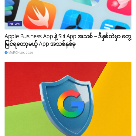
NEWS
Apple Business App နဲ့ Siri App အသစ် – ဒီနှစ်ထဲမှာ တွေ့
မြင်ရတော့မယ့် App အသစ်နှစ်ခု
MARCH 29, 2026