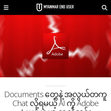
Documents တွေနဲ့ အလွယ်တကူ
Chat လို့ရမယ့် AI ကို Adobe