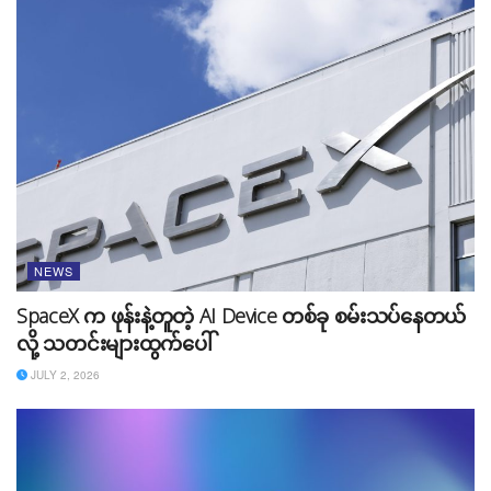
Source:
The Verge
Tags:
Adobe
Adobe Acrobat
Adobe Acrobat AI
NEWS
Adobe AI
AI
news
SpaceX က ဖုန်းနဲ့တူတဲ့ AI Device တစ်ခု စမ်းသပ်နေတယ်
လို့ သတင်းများထွက်ပေါ်
JULY 2, 2026