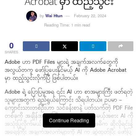
Acrobat မှာ ထည့်သွင်း
by
Wai Htun
February 22, 2024
Reading Time: 1 min read
0
SHARES
Adobe ဟာ PDF Files များရဲ့ အချက်အလက်တွေကို
အလွယ်တကူ ဖော်ပြပေးနိုင်မယ့် AI ကို Adobe Acrobat
မှာ ထည့်သွင်းလိုက်ပြီ ဖြစ်ပါတယ်။
Adobe ရဲ့ ပြောပြမှုအရ ၎င်း AI ဟာ စာအများကြီး ဖတ်ရတဲ့
သူများအတွက် ရည်ရွယ်ကြောင်း သိရပါတယ်။ ဥပမာ –
ကျောင်းသားတစ်ဦးဟာ သင်ခန်းစာနဲ့ ပတ်သက်တဲ့ PDF File
တစ်ခုကို အချိန်အများကြီး ပေးကာ ဖတ်နေမယ့်အစား AI ကို
Continue Reading
အသုံးပြုလိုက်မယ်ဆိုရင် ၎င်းသင်ခန်းစာရဲ့ အဓိက ဆိုလိုရင်းနဲ့
အရေးကြီး အချက်အလက်များကို AI က ဆွဲထုတ်ပြီး ဖော်ပြ