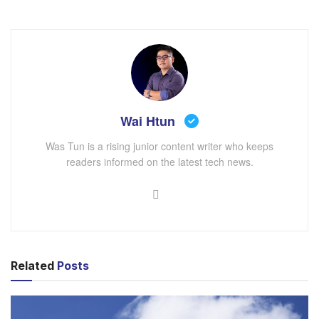
ပေးမှာ ဖြစ်လို့ အချိန်ကုန်သက်သာစေမှာ ဖြစ်ပါတယ်။
Adobe Acrobat မှာ ထည့်သွင်းပေးမယ့် AI ဟာ လက်ရှိမှာ
တော့ Beta Version အဆင့်ပဲရှိသေးတာဖြစ်ပြီး Public
Version ကိုတော့ ဘယ်အချိန်မှာမှ ထုတ်ပေးမလဲဆိုတာ မ
သိရသေးပါဘူး။ ဝမ်းနည်းစရာတစ်ခုကတော့ Acrobat အား
ဝယ်ယူထားသူများသာ အသုံးပြုနိုင်မှာဖြစ်ကြောင်း သိရပါ
Wai Htun
တယ်။
Was Tun is a rising junior content writer who keeps
readers informed on the latest tech news.
Related
Posts