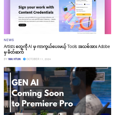
NEWS
Artists တွေကို AI မှ ကာကွယ်ပေးမယ့် Tools အသစ်အား Adobe
မှ မိတ်ဆက်
BY
WAI HTUN
OCTOBER 11, 2024