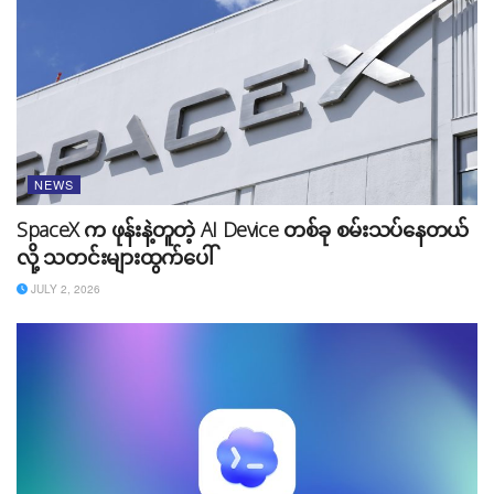
တွေအသုံးပြုပြီး ကြည့်ရှုခွင့်ကို ကန့်သတ်တော့မယ်လို့
အသိပေးတာနဲ့ အတူတူပဲ ဖြစ်ပါတယ်။
NEWS
SpaceX က ဖုန်းနဲ့တူတဲ့ AI Device တစ်ခု စမ်းသပ်နေတယ်
လို့ သတင်းများထွက်ပေါ်
JULY 2, 2026