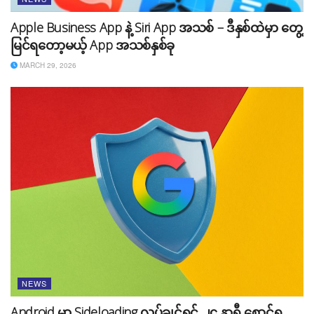
Apple Business App နဲ့ Siri App အသစ် – ဒီနှစ်ထဲမှာ တွေ့
မြင်ရတော့မယ့် App အသစ်နှစ်ခု
MARCH 29, 2026
NEWS
Android မှာ Sideloading လုပ်ချင်ရင် ၂၄ နာရီ စောင့်ရ