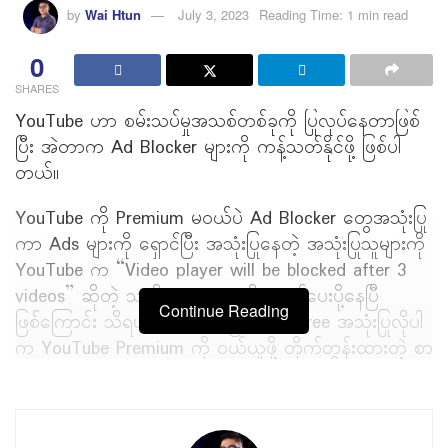
by
Wai Htun
July 3, 2023
Reading Time: 1 min read
0
SHARES
YouTube ဟာ စမ်းသပ်မှုအသစ်တစ်ခုကို ပြုလုပ်နေတာဖြစ်
ပြီး အဲတာက Ad Blocker များကို ကန့်သတ်နိုင်ဖို့ ဖြစ်ပါ
တယ်။
YouTube ကို Premium မဝယ်ပဲ Ad Blocker တွေအသုံးပြု
ကာ Ads များကို ရှောင်ပြီး အသုံးပြုနေတဲ့ အသုံးပြုသူများကို
YouTube က “Video player will be blocked after 3
videos” ဆိုတဲ့ သတိပေးစာတွေကို စတင်ပေးပို့နေပြီ
Continue Reading
ဖြစ်ကြောင်း သိရပါတယ်။ ဒါ့အပြင် Ads Free အသုံးပြုလိုပါ
က YouTube Premium ကို ဝယ်ယူဖို့ တိုက်တွန်းထားတဲ့ စာ
ကိုလည်း သတိပေးစာထဲမှာ တစ်ခါတည်း တွေ့မြင်ရမှာ ဖြစ်
ပါတယ်။