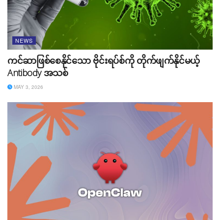
ပြုလုပ်ခဲ့ပါသေးတယ်။ ပြီးခဲ့တဲ့ နှစ်တုန်းက YouTube ရဲ့ ပြော
ပြချက်အရ Music နဲ့ Premium ကမ်းလှမ်းမှုမှ Suscribers
သန်း (၈၀) ကျော်အထိ ရရှိခဲ့ကြောင်း သိရပါတယ်။
NEWS
Source:
TechCrunch
ကင်ဆာဖြစ်စေနိုင်သော ဗိုင်းရပ်စ်ကို တိုက်ဖျက်နိုင်မယ့်
Antibody အသစ်
Tags:
news
youtube
MAY 3, 2026