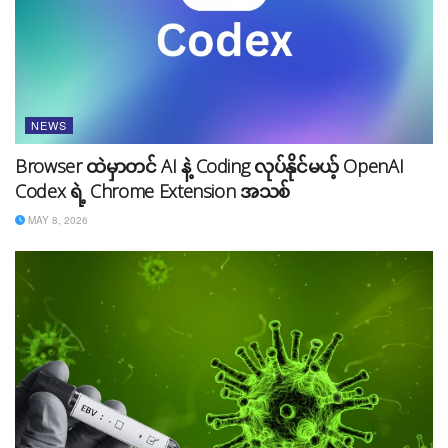
NEWS
Browser ထဲမှာတင် AI နဲ့ Coding လုပ်နိုင်မယ့် OpenAI
Codex ရဲ့ Chrome Extension အသစ်
MAY 8, 2026
YouTube ဟာ အသုံးပြုသူတွေကို Premium ဝယ်ယူဖို့ နည်း
မျိုးစုံနဲ့ ကြိုးစားနေတာတွေ့ရပါတယ်။ ပြီးခဲ့တဲ့ နှစ်က 4K
Videos တွေ ကြည့်ရှုနိုင်မယ့် Plan ကို စီစဥ်ခဲ့သလို ပြီးခဲ့တဲ့
စက်တင်ဘာလတုန်းကလည်း Premium မဝယ်ထားသူများကို
Skip လုပ်ခွင့်မရှိတဲ့ Ads (၁၁) ခုအထိ ပြတာမျိုးတွေပါ