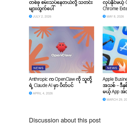
တစ်ခု စမ်းသပ်နေတယ်လို့ သတင်း
လုပ်နိုင်မယ့်
များထွက်ပေါ်
Chrome Ext
JULY 2, 2026
MAY 8, 2026
NEWS
NEWS
Anthropic က OpenClaw ကို သူတို့
Apple Busines
ရဲ့ Claude AI မှာ ပိတ်ပင်
အသစ် – ဒီနှစ
မယ့် App အသ
APRIL 4, 2026
MARCH 29, 2
Discussion about this post