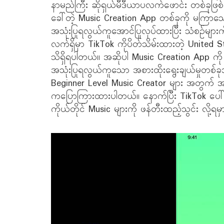
နာမည်ကြီး ဆိုရှယ်မီဒီယာပလက်ဖောင်း တစ်ခုဖြစ်တ
ခေါ်တဲ့ Music Creation App တစ်ခုကို မကြာသေးမှီက
အသုံးပြုရလွယ်ကူအောင်ပြုလုပ်ထားပြီး သံစဉ်များက
လက်ရှိမှာ TikTok ကိုပိတ်သိမ်းထားတဲ့ United S
သိရှိရပါတယ်။ အဆိုပါ Music Creation App ကို
အသုံးပြုရလွယ်ကူသော အစားထိုးရွေးချယ်မှုတစ်ခ
Beginner Level Music Creator များ အတွက် အသ
ကပြောကြားထားပါတယ်။ နောက်ပြီး TikTok ပေါ်ရှ
ကိုယ်တိုင် Music များကို ဖန်တီးထည့်သွင်း လို့ရမ