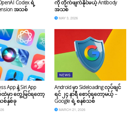
 OpenAI Codex ရဲ့
ကို တိုက်ဖျက်နိုင်မယ့် Antibody
ension အသစ်
အသစ်
MAY 3, 2026
NEWS
s App နဲ့ Siri App
Android မှာ Sideloading လုပ်ချင်
်ထဲမှာ တွေ့မြင်ရတော့
ရင် ၂၄ နာရီ စောင့်ရတော့မယ့် –
စ်နှစ်ခု
Google ရဲ့ စနစ်သစ်
026
MARCH 21, 2026