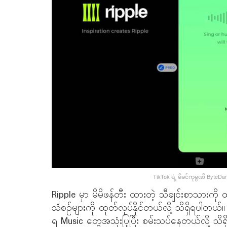
TikTok ရဲ့ မိခင်ကုမ္ပဏီ ByteDa
Ripple မှာ မိမိဖန်တီး ထားတဲ့ သီချင်းစာသားကို ထည
သံစဉ်များကို ထုတ်လုပ်နိုင်တယ်လို့ သိရှိရပါတယ်။
ရ Music တွေအသုံးပြုပြီး စမ်းသပ်နေတယ်လို့ 