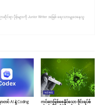
ုင်ရာ ပိုစ့်များကို Junior Writer အဖြစ် ရေးသားမျှဝေနေသူ
NEWS
ာတင် AI နဲ့ Coding
ကင်ဆာဖြစ်စေနိုင်သော ဗိုင်းရပ်စ်