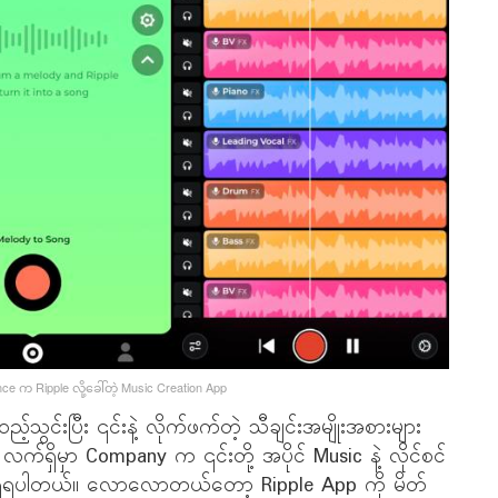
nce က Ripple လို့ခေါ်တဲ့ Music Creation App
့်သွင်းပြီး ၎င်းနဲ့ လိုက်ဖက်တဲ့ သီချင်းအမျိုးအစားများ
 လက်ရှိမှာ Company က ၎င်းတို့ အပိုင် Music နဲ့ လိုင်စင်
သိရှိရပါတယ်။ လောလောတယ်တော့ Ripple App ကို မိတ်