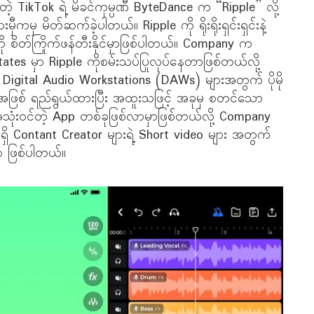
ဲ့ TikTok ရဲ့ မိခင်ကုမ္ပဏီ ByteDance က “Ripple” လို့
မှ မိတ်ဆက်ခဲ့ပါတယ်။ Ripple ကို ရိုးရိုးရှင်းရှင်းနဲ့
ို စိတ်ကြိုက်ဖန်တီးနိုင်မှာဖြစ်ပါတယ်။ Company က
tates မှာ Ripple ကိုစမ်းသပ်ပြုလုပ်နေတာဖြစ်တယ်လို့
 Digital Audio Workstations (DAWs) များအတွက် ပိုမို
ုအဖြစ် ရည်ရွယ်ထားပြီး အထူးသဖြင့် အခုမှ စတင်သော
ုံးဝင်တဲ့ App တစ်ခုဖြစ်လာမှာဖြစ်တယ်လို့ Company
ိ Contant Creator များရဲ့ Short video များ အတွက်
ှာ ဖြစ်ပါတယ်။