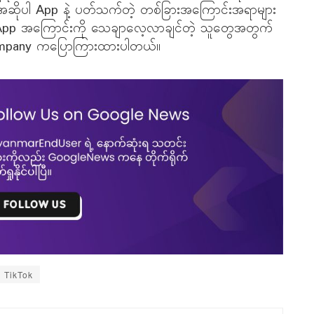
ိုပါ App နဲ့ ပတ်သက်တဲ့ တစ်ခြားအကြောင်းအရာများ
le App အကြောင်းကို သေချာလေ့လာချင်တဲ့ သူတွေအတွက်
Company ကပြောကြားထားပါတယ်။
TikTok