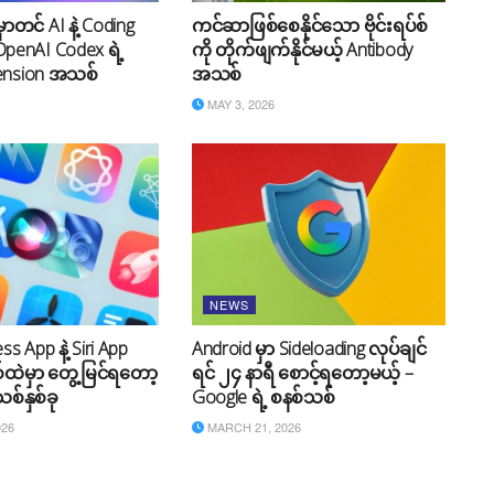
ာတင် AI နဲ့ Coding
ကင်ဆာဖြစ်စေနိုင်သော ဗိုင်းရပ်စ်
 OpenAI Codex ရဲ့
ကို တိုက်ဖျက်နိုင်မယ့် Antibody
ension အသစ်
အသစ်
MAY 3, 2026
NEWS
s App နဲ့ Siri App
Android မှာ Sideloading လုပ်ချင်
်ထဲမှာ တွေ့မြင်ရတော့
ရင် ၂၄ နာရီ စောင့်ရတော့မယ့် –
စ်နှစ်ခု
Google ရဲ့ စနစ်သစ်
026
MARCH 21, 2026