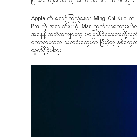
မြင်ရတော့မယ်ဆိုတဲ့ ကောလဟာလ သတင်းများထ
Apple ကို စောင့်ကြည့်နေသူ Ming-Chi Kuo က လာ
Pro ကို အစားထိုးမယ့် iMac ထွက်လာတော့မယ်လို
အနေနဲ့ အတိအကျတော့ မပြောနိုင်သေးဘူးလို့လည
ကောလဟာလ သတင်းတွေဟာ ပြီးခဲ့တဲ့ နှစ်တွေ
ထွက်ရှိခဲ့ပါဘူး။