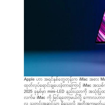
Apple ဟာ အရင်နှစ်တွေတုန်းက iMac အစား Mac 
ထုတ်လုပ်ရောင်းချပေးခဲ့တာကြောင့် iMac အသစ်ကို
2025 ခုနှစ်မှာ mini-LED နည်းပညာကို အသုံးပြုထာ
လက်မ iMac ကို မြင်ရတော့မယ်လို့ ကောလဟ
လ သတင်းအဆင့်သာ ရှိသေးလို့ အတိအကျမှတ်ယူလ