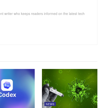
ent writer who keeps readers informed on the latest tech
NEWS