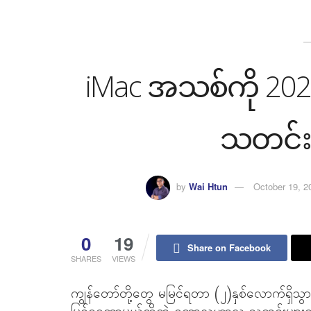
iMac အသစ်ကို 2025
သတင်းမ
by
Wai Htun
October 19, 2
0
19
Share on Facebook
SHARES
VIEWS
ကျွန်တော်တို့တွေ မမြင်ရတာ (၂)နှစ်လောက်ရှိသွား