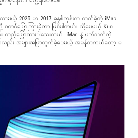
ွက်ရှိနေတာ တွေ့ရပါတယ်။
မယ့် 2025 မှာ 2017 ခုနှစ်တုန်းက ထုတ်ခဲ့တဲ့ iMac
့ စတင်ပြောကြားခဲ့တာ ဖြစ်ပါတယ်။ သို့ပေမယ့် Kuo
်း ထည့်ပြောထားပါသေးတယ်။ iMac နဲ့ ပတ်သက်တဲ့
ကလည်း အများအပြာထွက်ခဲ့ပေမယ့် အမှန်တကယ်တော့ မ