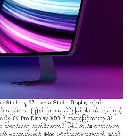
Studio နဲ့ 27 လက်မ Studio Display တို့ကို
 မမြင်ရတာ (၂)နှစ် ကြာသွားခဲ့ပြီ ဖြစ်ပါတယ်။ ဒါ့ကြောင့်
းပြီး 6K Pro Display XDR နဲ့ အဆင့်မြှင့်ထားတဲ့ 32
ာလ သတင်းတွေ ထွက်ရှိနေတာပဲ ဖြစ်ပါတယ်။ ကောလဟာ
ို့ မရသေးပေမယ့် iMac ပရိတ်သတ်များအတွက် ရင်ခုန်