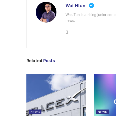
Wai Htun
Was Tun is a rising junior cont
news.
Related
Posts
NEWS
NEWS