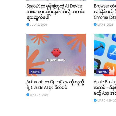
SpaceX က ဖုန်းနဲ့တူတဲ့ AI Device
Browser ထဲမှ
တစ်ခု စမ်းသပ်နေတယ်လို့ သတင်း
လုပ်နိုင်မယ့်
များထွက်ပေါ်
Chrome Ext
JULY 2, 2026
MAY 8, 2026
NEWS
NEWS
Anthropic က OpenClaw ကို သူတို့
Apple Busines
ရဲ့ Claude AI မှာ ပိတ်ပင်
အသစ် – ဒီနှစ
မယ့် App အသ
APRIL 4, 2026
MARCH 29, 2