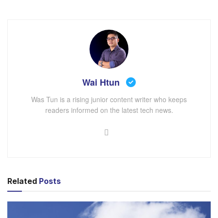
Wai Htun
Was Tun is a rising junior content writer who keeps
readers informed on the latest tech news.
iPad mini
Apple ဟာ iPad Mini ကို ၂၀၁၂ ခုနှစ်မှာ စတင် ထုတ်လုပ်
ခဲ့တာဖြစ်ပြီး ၂၀၂၁ မှာ ဒီဇိုင်းအသစ် ပြောင်းလဲထုတ်လုပ်ခဲ့ပါ
တယ်။ ထိုနောက်ပိုင်းမှာတော့ ကြီးမားတဲ့ ပြောင်းလဲမှုတွေ မ
Related
Posts
ရှိသေးပါဘူး။ Ming-Chi Kuo ရဲ့ ပြောပြချက်အရ iPad Mini
အသစ်မှာ အဓိကထားပြီး ရောင်းချမှာကတော့ processor
ဖြစ်တယ်လို့ သိရပါတယ်။