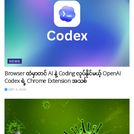
NEWS
Source:
The Verge
Browser ထဲမှာတင် AI နဲ့ Coding လုပ်နိုင်မယ့် OpenAI
Tags:
Apple
ipad
news
Codex ရဲ့ Chrome Extension အသစ်
MAY 8, 2026