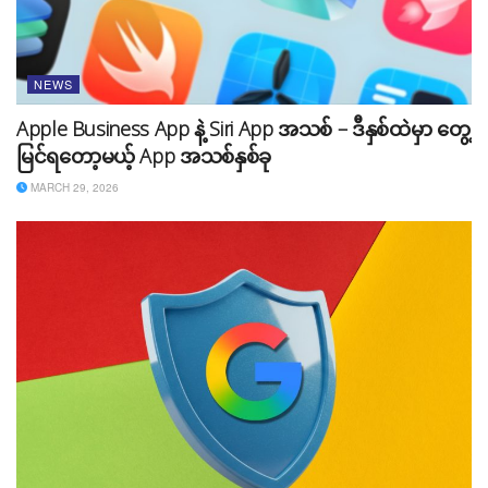
NEWS
Apple Business App နဲ့ Siri App အသစ် – ဒီနှစ်ထဲမှာ တွေ့
မြင်ရတော့မယ့် App အသစ်နှစ်ခု
MARCH 29, 2026