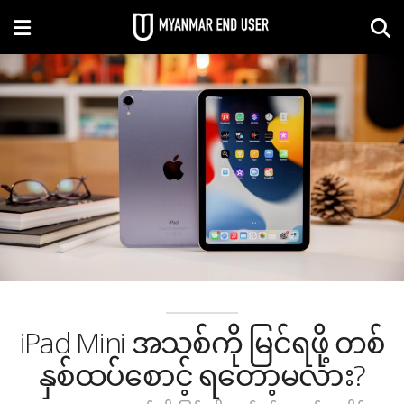
iPad Mini အသစ်ကို မြင်ရဖို့ တစ်
နှစ်ထပ်စောင့် ရတော့မလား?