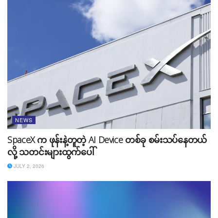
ထို့ကြောင့် အသစ် ထွက်လာမယ့် iPad Mini ဟာ လက်ရှိ
iPhone 14 pro မှာ အသုံးပြုထားတဲ့ A16 Bionic chip ကိုပဲ
သုံးထားမလား (သို့မဟုတ်) M-serises chip တွေကိုပဲ သုံး
ထားမလားဆိုတာ ဘယ်သူမှ ခန့်မှန်းလို့ မရသေးပါဘူး။
သေချာတာကတော့ iPad Mini အသစ်ကို မြင်ရဖို့ရန်
ကျွန်တော်တို့ တစ်နှစ်ထပ်စောင့် ရနိုင်ချေ ရှိနေပြီး ဖြစ်ပါ
တယ်။
NEWS
SpaceX က ဖုန်းနဲ့တူတဲ့ AI Device တစ်ခု စမ်းသပ်နေတယ်
လို့ သတင်းများထွက်ပေါ်
JULY 2, 2026