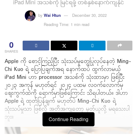
iPad Mini အသစ်ကို မြင်ရဖို့ တစ်နှစ်နောက်ကျနိုင်
by
Wai Htun
December 30, 2022
Reading Time: 1 min read
0
SHARES
Apple ကို စောင့်ကြည့်ပြီး သုံးသပ်မှုတွေပြုလုပ်နေတဲ့ Ming-
Chi Kuo ရဲ့ ပြောပြချက်အရ နောက်ထပ် ထွက်လာမယ့်
iPad Mini ဟာ processor အသစ်ကို သုံးထားမှာ ဖြစ်ပြီး
၂၀၂၃ အကုန် မဟုတ်ရင် ၂၀၂၄ ပထမ လဝက်လောက်မှ
ဈေးကွက်ထဲကို ရောက်မှာဖြစ်ကြောင်း သိရပါတယ်။ ဒါဟာ
Apple ရဲ့ ထုတ်ပြန်ချက် မဟုတ်ပဲ Ming-Chi Kuo ရဲ့
သုံးသပ်မှုသာ ဖြစ်လို့ အတိအကျတော့ မှတ်ယူလို့ မရသေးပါ
ဘူး။
Continue Reading