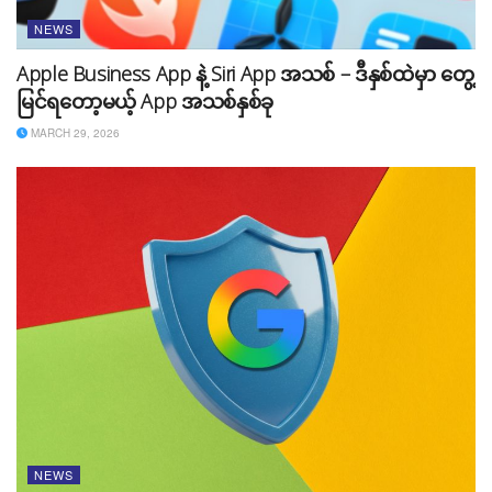
NEWS
Apple Business App နဲ့ Siri App အသစ် – ဒီနှစ်ထဲမှာ တွေ့
မြင်ရတော့မယ့် App အသစ်နှစ်ခု
MARCH 29, 2026
NEWS