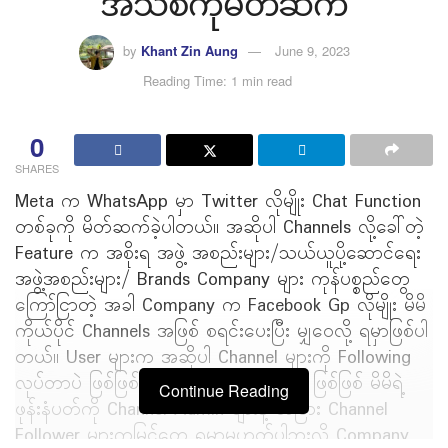
အသစ်ကိုမိတ်ဆက်
by
Khant Zin Aung
June 9, 2023
Reading Time: 1 min read
0
SHARES
Meta က WhatsApp မှာ Twitter လိုမျိုး Chat Function
တစ်ခုကို မိတ်ဆက်ခဲ့ပါတယ်။ အဆိုပါ Channels လို့ခေါ်တဲ့
Feature က အစိုးရ အဖွဲ့ အစည်းများ/သယ်ယူပို့ဆောင်ရေး
အဖွဲ့အစည်းများ/ Brands Company များ ကုန်ပစ္စည်တွေ
ကြော်ငြာတဲ့ အခါ Company က Facebook Gp လိုမျိုး မိမိ
ကိုယ်ပိုင် Channels အဖြစ် စရင်းပေးပြီး မျှဝေလို့ ရမှာဖြစ်ပါ
တယ်။ User များက အဆိုပါ Channel များကို Following
လုပ်တာပဲ ဖြစ်ဖြစ် ဝင်ရောက်ကြည့်ရှုတာပဲ ဖြစ်ဖြစ် မိမိရဲ့
Continue Reading
ဖုန်းနံပတ်ကို Channel Admin များနဲ့ တခြား Channel
Follower များကမြင်တွေ့ ရမှာမဟုတ်ပါဘူးလို့ Company