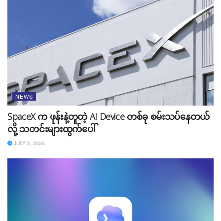
လို့ သိရှိရပါတယ်။ လက်ရှိမှာတော့ Colombia နဲ့ Singapore
ရှိ စာရင်းပေးရွေးချယ်ထားသော Global Organizations
and Specific Organizations များနဲ့ Channels ကို စတင်
မှာ ဖြစ်ပြီး နောက်ပိုင်း တစ်ခြားနိုင်ငံများအတွက်ပါ
တစ်ဖြည်းဖြည်း Channels များကို တိုးချဲ့သွားမယ်လို့ သိရှိရပါ
တယ်။
NEWS
SpaceX က ဖုန်းနဲ့တူတဲ့ AI Device တစ်ခု စမ်းသပ်နေတယ်
လို့ သတင်းများထွက်ပေါ်
JULY 2, 2026