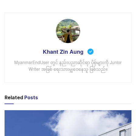
ကပြောကြားထားပါတယ်။ ၎င်း Channels မှာ Telegram နဲ့
Instagram တို့လိုမျိုး စာသား၊ ဓာတ်ပုံ၊ ဗီဒီယို၊ စတစ်ကာများ
နှင့် စာဖိုင်များ ပေးပို့ လို့ ရမှာဖြစ်ပါတယ်။
Khant Zin Aung
MyanmarEndUser တွင် နည်းပညာဆိုင်ရာ ပိုစ့်များကို Junior
Writer အဖြစ် ရေးသားမျှဝေနေသူ ဖြစ်သည်။
Related
Posts
Introducing WhatsApp Channels
WhatsApp က ၎င်းတို့ရဲ့ Channels Feature မှ Payment
နဲ့ Monetization Services များကိုပါ ထည့်သွင်းထားတယ်