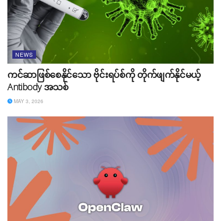
NEWS
ကင်ဆာဖြစ်စေနိုင်သော ဗိုင်းရပ်စ်ကို တိုက်ဖျက်နိုင်မယ့်
Antibody အသစ်
MAY 3, 2026