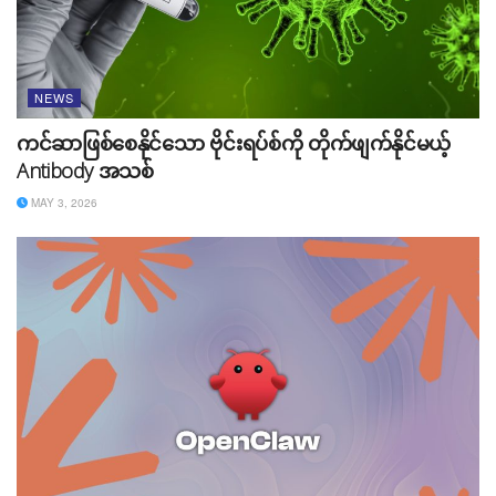
NEWS
ကင်ဆာဖြစ်စေနိုင်သော ဗိုင်းရပ်စ်ကို တိုက်ဖျက်နိုင်မယ့်
Antibody အသစ်
MAY 3, 2026