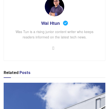
LinkedIn ရဲ့ ပြောခွင့်ရှိသူရဲ့ ပြောပြမှုအရ Platform ထဲကို
ထည့်သွင်းမယ့် Game တွေဟာ Puzzle-Based Games
တွေပဲ ဖြစ်ပြီး ပထမဦးဆုံး မြင်တွေ့ရမယ့် Game (၃) မျိုး
Wai Htun
ကတော့ “Queens” ၊ “Inference” နှင့် “Crossclimb” တို့
ဖြစ်ကြောင်း သိရပါတယ်။ LinkedIn ဟာ အခုလိုမျိုး Games
Was Tun is a rising junior content writer who keeps
readers informed on the latest tech news.
တွေ ထည့်သွင်းဖို့ ကြိုးစားတာဟာ LinkedIn ကို အသုံးပြုသူ
များလာစေဖို့ဖြစ်သလို အသုံးပြုသူများ အချင်းချင်း ပိုမိုရင်းနှီး
စေဖို့ ဖြစ်ကြောင်း သိရပါတယ်။
Related
Posts