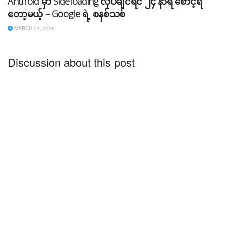
Android မှာ Sideloading လုပ်ချင်ရင် ၂၄ နာရီ စောင့်ရ
တော့မယ့် – Google ရဲ့ စနစ်သစ်
MARCH 21, 2026
Discussion about this post