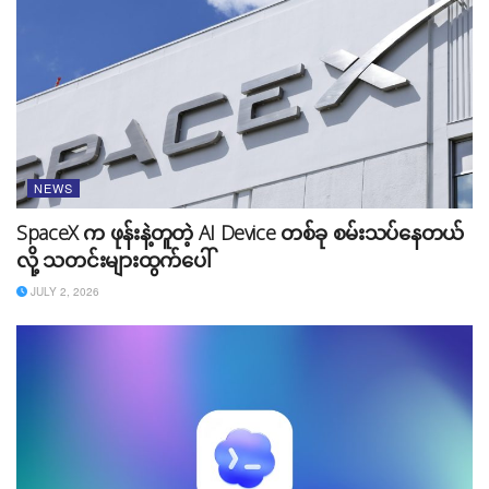
NEWS
SpaceX က ဖုန်းနဲ့တူတဲ့ AI Device တစ်ခု စမ်းသပ်နေတယ်
လို့ သတင်းများထွက်ပေါ်
Source:
TechCrunch
JULY 2, 2026
Tags:
Games
LinkedIn
news