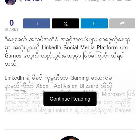
0
SHARES
ဒီနေ့ခေတ် အလုပ်အကိုင် အခွင့်အလမ်းများ ရှာဖွေတဲ့နေရာ
မှာ အသုံးများတဲ့ LinkedIn Social Media Platform ဟာ
Games တွေကို ထည့်သွင်းတော့မှာ ဖြစ်ကြောင်း သိရပါ
တယ်။
LinkedIn ရဲ့ မိခင် ကုမ္ပဏီဟာ Gaming လောကမှ
နာမည်ကြီးတဲ့ Xbox ၊ Activision Blizzard တို့လို
နာမည်ကြီး ကုမ္ပဏီတွေရဲ့ မိခင်ကုမ္ပဏီဖြစ်တဲ့ Microsoft ဖြစ်
Continue Reading
တာကြောင့် အခုလိုမျိုး LinkedIn မှာ Games တွေ ထည့်ဖို့
စီစဥ်တာ မစမ်းပါဘူး။ LinkedIn ရဲ့ ပြောခွင့်ရှိသူက Games
တွေ ထည့်သွင်းမယ့် ကိစ္စနဲ့ ပတ်သက်ပြီး အတည်ပြုခဲ့ပေမယ့်
Platform ထဲသို့ ဘယ်အချိန်မှာ ထည့်သွင်းပေးမလဲ ဆိုတာ
ကိုတော့ အတိအကျ မသိသေးဘူးလို့ ပြောပါတယ်။