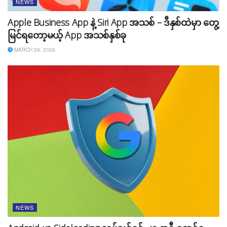
NEWS
Apple Business App နဲ့ Siri App အသစ် – ဒီနှစ်ထဲမှာ တွေ့
မြင်ရတော့မယ့် App အသစ်နှစ်ခု
MARCH 29, 2026
NEWS