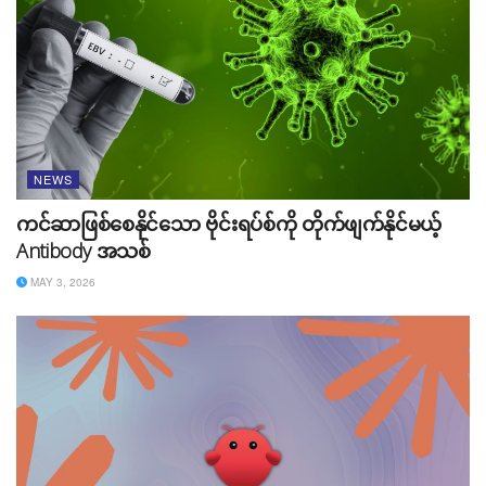
NEWS
ကင်ဆာဖြစ်စေနိုင်သော ဗိုင်းရပ်စ်ကို တိုက်ဖျက်နိုင်မယ့်
Antibody အသစ်
Google MusicLM
MAY 3, 2026
Google ဘက်ကတော့ မူပိုင်ခွင့်နဲ့ ပတ်သက်ပြီး ဖြေရှင်းမလို့
နည်းလမ်းရှာနေတယ်လို့ ပြောထားတာကြောင့် မကြာမှီမှာ
အဖြေတစ်ခုတော့ ထွက်ပေါ်လာတော့မှာ ဖြစ်ပါတယ်။ စာ
ဖတ်ပရိသတ်ကြီးရော Google ရဲ့ MucisLM နဲ့ ပတ်သက်ပြီး
ဘယ်လိုမြင်လဲဆိုတာ Comment မှာ မျှဝေပေးသွားပါအုံး။
Source:
TechCrunch