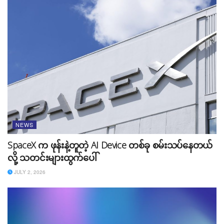
ဘယ်လိုအသံမျိုးနဲ့ ဖန်တီးချင်သလဲဆိုတာကို ရေးပေးလိုက်ယုံ
နဲ့ AI က အရာအားလုံးပြုလုပ်ပေးသွားမှာ ဖြစ်ပါတယ်။ ဒါတင်
မကပဲ သီချင်းကို ဘယ်လို တူရိယာအမျိုးအစားသုံးပြီး ဖန်တီး
ချင်လဲကအစ လုပ်ခိုင်းလို့ရမှာဖြစ်လို့ သီချင်းဖန်တီသူများ
အတွက်တော့ အလွန်ပြီးပြည့်စုံလွန်းလှပါတယ်။
NEWS
SpaceX က ဖုန်းနဲ့တူတဲ့ AI Device တစ်ခု စမ်းသပ်နေတယ်
လို့ သတင်းများထွက်ပေါ်
JULY 2, 2026