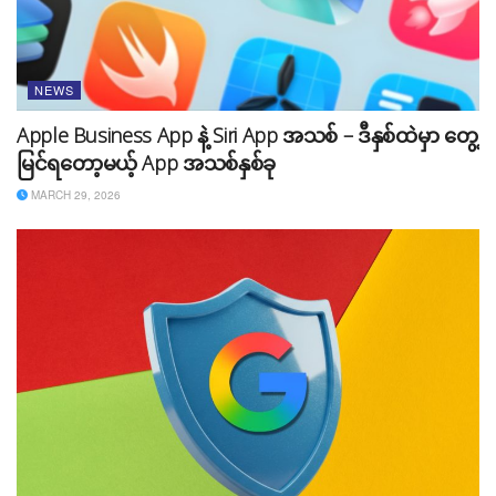
NEWS
Apple Business App နဲ့ Siri App အသစ် – ဒီနှစ်ထဲမှာ တွေ့
မြင်ရတော့မယ့် App အသစ်နှစ်ခု
MARCH 29, 2026