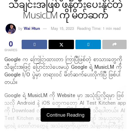
သီချင်းအဖြစ် ဖန်တီးပေးနိုင်တဲ့
MusicLM ကို မိတ်ဆက်
by
Wai Htun
May 15, 2023
Reading Time: 1 min read
0
SHARES
Google က ကြေငြာထားတာ ကြာပြီဖြစ်တဲ့ စာသားတွေကို
သီချင်းအဖြင့် ပြောင်းလဲပေးမယ့် Google ရဲ့ MusicLM ကို
Google I/O ပွဲမှာ တရားဝင် မိတ်ဆက်ပေးလိုက်ပြီ ဖြစ်ပါ
တယ်။
Google ရဲ့ MusicLM ကို Website မှာ အသုံးပြုလို့ရမှာ ဖြစ်
သလို Android နဲ့ iOS တွေကတော့ AI Test Kitchen app
ကို Download လုပ်ကာ အသုံးပြုနိုင်မယ်လို့ သိရပါတယ်။ AI
Continue Reading
Test Kitchen app မှာကတော့ နာမည်ကျော် အနုပညာရှင်
များရဲ့ တေးဂီတတွေနဲ့ အသံတွေကိုယူကာ သီချင်းဖန်တီးခွင့်