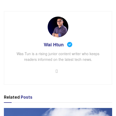
မပေးထားဘူးလို့ သိရပါတယ်။
Wai Htun
Was Tun is a rising junior content writer who keeps
readers informed on the latest tech news.
AI Test Kitchen app
Google ရဲ့ MusicLM မှာ မိမိဖန်တီးလိုတဲ့ သီချင်းကို
Related
Posts
Prompt လေးရေးပြီးတော့ စိတ်ကြိုက်ဖန်တီးနိုင်မှာဖြစ်ပါ
တယ်။ သီချင်းတစ်ပုဒ်ကို ဘယ်လို စတိုင်၊ ဘယ်လိုစာသား၊