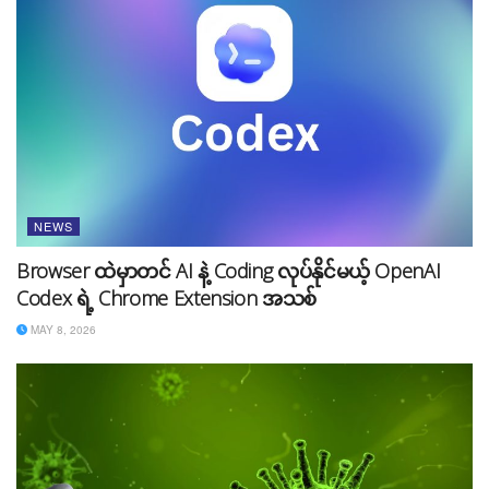
ဒါပေမယ့် အခြားတစ်ဖက်မှာ Copyright နဲ့ ပတ်သက်တဲ့
ပြဿနာက ရှိနေပါသေးတယ်။ MusicLM က ပြီးပြည့်စုံ
အောင် ဖန်တီးပေးနိုင်တယ်ဆိုပေမယ့် AI ဖြစ်နေတာရယ်
NEWS
တချို့ဖန်တီးပေးလိုက်တဲ့ သီချင်းတွေဟာ အနုပညာရှင်များ
ဖန်တီးထားတဲ့ သီချင်းတွေနဲ့ တူညီနေတာမျိုးရှိတာကြောင့် မူ
Browser ထဲမှာတင် AI နဲ့ Coding လုပ်နိုင်မယ့် OpenAI
ပိုင်ခွင့်ပြဿနာတော့ ရှိနေပါသေးတယ်။ လက်ရှိမှာ အနုပညာ
Codex ရဲ့ Chrome Extension အသစ်
ရှင်တချို့ကတော့ MusicLM မှာ သူတို့ရဲ့ အနုပညာတွေကို ယူ
MAY 8, 2026
သုံးခွင့်ပြုထားသလို အသုံးပြုခွင့် မပေးတဲ့ အနုပညာရှင်များ
လည်း များစွာရှိပါတယ်။