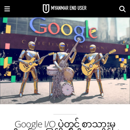
Google I/O ပွဲတွင် စာသားမှ