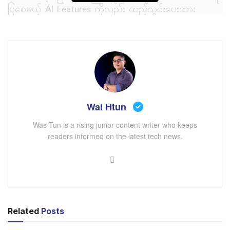
ပြုစေမယ့် AI Features ကိုလည်း ထည့်သွင်းပေးထား
ကြောင်း သိရပါတယ်။ အဓိကအားဖြင့် YouTube ပေါ်ရှိ
Video များနဲ့ Audio များကို Native Speaker နဲ့ အနီးစပ်
ဆုံး တူအောင် ဘာသာပြန်ပေးနိုင်မှာ ဖြစ်ကြောင်း သိရပါ
တယ်။
Edge ရဲ့ Real-Time Translator ဟာ Reuters၊ CNBC နှင့်
Bloomberg တို့မှာလည်း အသုံးပြုနိုင်နေပြီ ဖြစ်ကြောင်း သိရ
Wai Htun
ပါတယ်။ နောက်ပိုင်းမှာ အခြားသော Sites များမှာပါ
အသုံးပြုနိုင်အောင် ချဲ့ထွင်သွားဖို့ အစီအစဥ်ရှိကြောင်း Edge
Was Tun is a rising junior content writer who keeps
readers informed on the latest tech news.
ရဲ့ ပြောပြမှုအရ သိရပါတယ်။
Related
Posts