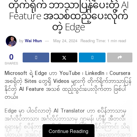
တိုက်ရိုက် ဘာသာပြန်ပေးတဲ့ AI
Feature အသစ်ထည့်ပေးလိုက်
တဲ့ Edge
by
Wai Htun
May 24, 2024
Reading Time: 1 min read
0
SHARES
Microsoft ရဲ့ Edge ဟာ YouTube ၊ LinkedIn ၊ Coursera
အစရှိတဲ့ Sites တွေရှိ Videos များကို တိုက်ရိုက်ဘာသာပြန်
နိုင်တဲ့ AI Feature အသစ် ထည့်သွင်းပေးလိုက်တာ ဖြစ်ပါ
တယ်။
Edge မှာ ပါဝင်လာတဲ့ AI Translator ဟာ စပိန်ဘာသာမှ
အင်္ဂလိပ်ဘာသာ၊ အင်္ဂလိပ်ဘာသာမှ ဂျာမန်၊ ဟိန္ဒီ၊ အီတလီ၊
ရုရှားနှင့် စပိန်ဘာသာတို့ကို ဘာသာပြန်ပေးနိုင်ကြောင်း သိရ
Continue Reading
ပါတယ်။ ဒါ့အပြင် နားမကြားသူများအတွက် အထောက်အကူ