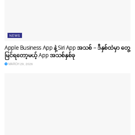
NEWS
Apple Business App နဲ့ Siri App အသစ် – ဒီနှစ်ထဲမှာ တွေ့
မြင်ရတော့မယ့် App အသစ်နှစ်ခု
MARCH 29, 2026