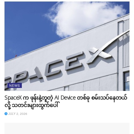
NEWS
Source:
The Verge
SpaceX က ဖုန်းနဲ့တူတဲ့ AI Device တစ်ခု စမ်းသပ်နေတယ်
Tags:
AI
AI feature
AI Translator
browser
edge
လို့ သတင်းများထွက်ပေါ်
Microsoft
New Feature
news
JULY 2, 2026