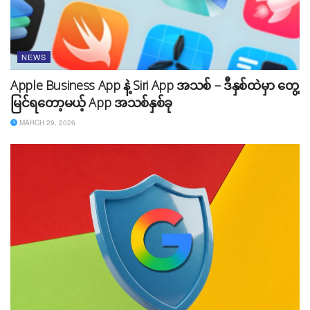
နောက်တစ်ခုကတော့ AI နဲ့ အဆင့်မြှင့်လိုက်တဲ့ Google
Search Engine ဖြစ်ပါတယ်။ Google ရဲ့ Search Engine
ဟာ တစ်ကမ္ဘာလုံးတွင် ဘီလံယံနဲ့ ချီတဲ့ အသုံးပြုသူများနဲ့
NEWS
လည်ပတ်နေတဲ့ Search Engine ကြီးတစ်ခုဖြစ်ပြီး ၎င်းကို
AI နဲ့ လေ့ကျင့်မှုပြုလုပ်ပေးနေတာ တစ်နှစ်ကျော် ကြာလာခဲ့ပြီ
Apple Business App နဲ့ Siri App အသစ် – ဒီနှစ်ထဲမှာ တွေ့
ဖြစ်ပါတယ်။ အဲလိုမျိုး အင်အားကြီးတဲ့ Search Engine ကြီး
မြင်ရတော့မယ့် App အသစ်နှစ်ခု
ကို ဒီနှစ်အကုန်လောက်မှာ လူတွေလက်ထဲ ထည့်ပေးတော့မှာ
MARCH 29, 2026
ဖြစ်တာကြောင့် Google ရဲ့ AI လမ်းကြောင်းဟာ အခုထက်ပို
ပြီး တိုးတက်လာဖို့ အလားအလာများစွာ ရှိနေတာ ဖြစ်ပါ
တယ်။