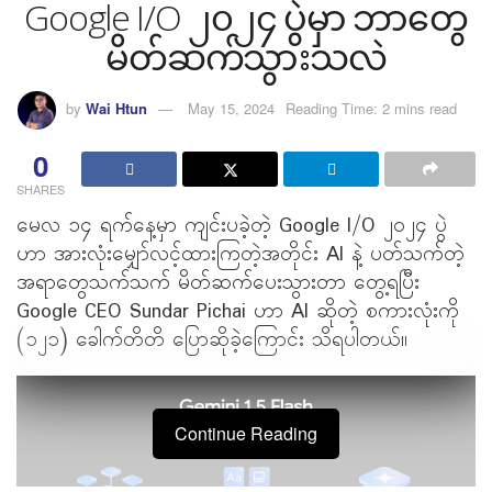
Google I/O ၂၀၂၄ ပွဲမှာ ဘာတွေ
မိတ်ဆက်သွားသလဲ
by
Wai Htun
May 15, 2024
Reading Time: 2 mins read
0
SHARES
မေလ ၁၄ ရက်နေ့မှာ ကျင်းပခဲ့တဲ့ Google I/O ၂၀၂၄ ပွဲ
ဟာ အားလုံးမျှော်လင့်ထားကြတဲ့အတိုင်း AI နဲ့ ပတ်သက်တဲ့
အရာတွေသက်သက် မိတ်ဆက်ပေးသွားတာ တွေ့ရပြီး
Google CEO Sundar Pichai ဟာ AI ဆိုတဲ့ စကားလုံးကို
(၁၂၁) ခေါက်တိတိ ပြောဆိုခဲ့ကြောင်း သိရပါတယ်။
Continue Reading