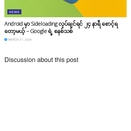
NEWS
Android မှာ Sideloading လုပ်ချင်ရင် ၂၄ နာရီ စောင့်ရ
နောက်ဆုံးတစ်ခုကတော့ Android ဖုန်းများအားလုံးမှာ
တော့မယ့် – Google ရဲ့ စနစ်သစ်
Build-In Gemini AI ပါဝင်လာဖို့ ဖြစ်ပါတယ်။ Google က
MARCH 21, 2026
အသစ်ထုတ်ပေးမယ့် Android 15 ကစလို့ Android ဖုန်းများ
အားလုံးဟာ AI Power နဲ့ အလုပ်လုပ်မယ့် ဖုန်းများအဖြစ်
Discussion about this post
ပြောင်းလဲသွားတော့မှာ ဖြစ်ပါတယ်။ အခုပြောပြခဲ့တဲ့ အရာ
များကတော့ Google I/O 2024 ပွဲအတွင်း မိတ်ဆက်ပေး
သွားတဲ့ AI နဲ့ ပတ်သက်တဲ့ အရာများပဲ ဖြစ်ပါတယ်။
Source:
Engadget
Tags:
AI
Google
Google I/O
Google I/O 2024
news