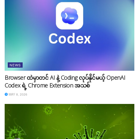
အတိအကျ မှန်အောင် ဖော်ပြနိုင်ခြင်းပဲ ဖြစ်ပါတယ်။ Project
Astra ဟာ Mata ရဲ့ Ray Ban Smart Glasses ရဲ့ ပြိုင်ဘက်
ဖြစ်လာလိမ့်မယ်လို့လည်း သုံးသပ်မှုတွေ ရှိနေပါတယ်။
NEWS
Browser ထဲမှာတင် AI နဲ့ Coding လုပ်နိုင်မယ့် OpenAI
Codex ရဲ့ Chrome Extension အသစ်
MAY 8, 2026