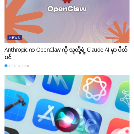
ပတ်သက်ပြီး မိတ်ပေးလိုက်တဲ့ AI-Powered Media
Creation Engines ကတော့ Veo နှင့် Imagen 3 ဖြစ်ပြီး
OpenAI Sora ရဲ့ ပြိုင်ဘက် ဖြစ်ပါတယ်။ Veo ဟာ 1080p
အထိ အရည်အသွေးရှိတဲ့ ၁မိနစ်ကျော် Videos များကို
ဖန်တီးပေးနိုင်မှာ ဖြစ်ပြီး Imagen 3 ကတော့ အရင် Imagen
NEWS
2 ထက် ပိုမိုကောင်းမွန်တဲ့ ပုံများကို ဖန်တီးပေးနိုင်မယ့်
Anthropic က OpenClaw ကို သူတို့ရဲ့ Claude AI မှာ ပိတ်
Text-To-Image Model ပဲ ဖြစ်ပါတယ်။
ပင်
APRIL 4, 2026