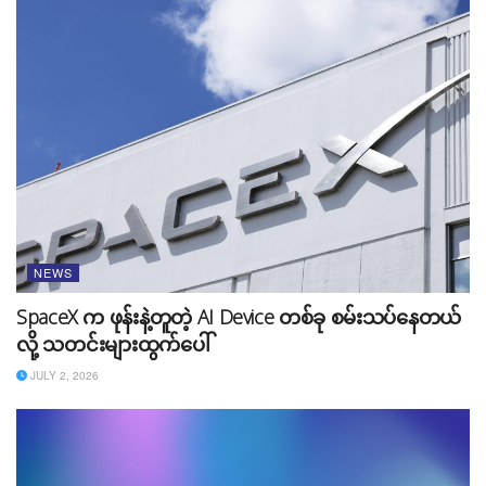
နောက်ထပ် စိတ်ဝင်စားစရာတစ်ခုကတော့ Project Astra
ဖြစ်ပါတယ်။ Project Astra ဆိုတာဟာ AI နဲ့ အလုပ်လုပ်မ
NEWS
ယ့် Universal Assistant ဖြစ်ပြီး နေ့စဥ်လူနေမှုဘဝမှာ
အသုံးပြုနိုင်မယ့် အရာတစ်ခုဖြစ်ကြောင်း Google ရဲ့
SpaceX က ဖုန်းနဲ့တူတဲ့ AI Device တစ်ခု စမ်းသပ်နေတယ်
DeepMind CEO Demis Hassabis က ပြောပါတယ်။
လို့ သတင်းများထွက်ပေါ်
Google ဖော်ပြပေးတဲ့ Video ထဲမှာတော့ Project Astra
JULY 2, 2026
အသုံးပြုသူဟာ ဖုန်းတစ်လုံးကို ကိုင်ပြီး လန်ဒန်မြို့ထဲမှာ သိလို
တဲ့ အရာများကို Camera အသုံးပြုကာ အကုန်လုံး မေးမြန်း
နိုင်မှာ ဖြစ်ပါတယ်။ လူတိုင်းကို စိတ်ဝင်စားစေတဲ့ အချက်
တစ်ခုကတော့ ပိုင်ရှင်က မေ့နေတဲ့ မျက်မှန်နေရာကို ဖုန်းက