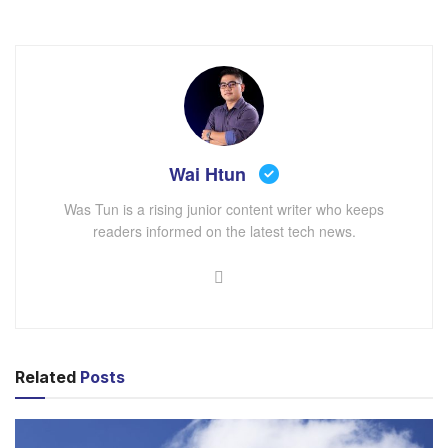
၂ နာရီလောက် ကြာမြင့်တဲ့ Google I/O ၂၀၂၄ ပွဲအတွင်း
အဓိက ဇာတ်ကောင်ကတော့ Gemini 1.5 Flash ပဲ ဖြစ်ပါ
Wai Htun
တယ်။ Gemini 1.5 Flash ဆိုတာဟာ Gemini 1.5 Pro ကို
Was Tun is a rising junior content writer who keeps
အဆင့်မြှင့်ကာ Gemini 1.5 Pro နဲ့ Gemini 1.5 Nino တို့
readers informed on the latest tech news.
အကြားမှာ ပေါ့ပေါ့ပါးပါးနဲ့ အကျိုးရှိရှိ အသုံးပြုနိုင်ဖို့ ရည်ရွယ်
ကာ ဖန်တီးထားတာဖြစ်ကြောင်း Google က ပြောပါတယ်။
Gemini 1.5 Pro ကို အသုံးပြုတဲ့ Developers များဟာ
Gemini 1.5 Pro ထက် ပေါ့ပါးပြီး အသုံးဝင်တဲ့ AI Model
တစ်ခုကို လိုအပ်နေတာကြောင့်လည်း Gemini 1.5 Flash ကို
မိတ်ဆက်ပေးရခြင်း ဖြစ်ကြောင်း သိရပါတယ်။
Related
Posts