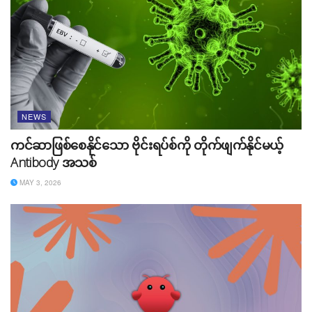
NEWS
ကင်ဆာဖြစ်စေနိုင်သော ဗိုင်းရပ်စ်ကို တိုက်ဖျက်နိုင်မယ့်
Antibody အသစ်
MAY 3, 2026
Ask Photos ဆိုတဲ့ AI Features အသစ်ကတော့ Google
Photos ကို အသုံးပြုပြီး မိမိရိုက်ခဲ့တဲ့ အမျိုးသားပန်းခြံပုံများ
ထဲမှ အကောင်းဆုံး ပုံများကို ဖော်ပြခိုင်းနိုင်မှာ ဖြစ်သလို
ဓာတ်ပုံနဲ့ ပတ်သက်တဲ့ GPS Location အချက်အလက်များ
ကအစ ဖော်ပြပေးနိုင်မှာ ဖြစ်ကြောင်း သိရပါတယ်။ Media နဲ့