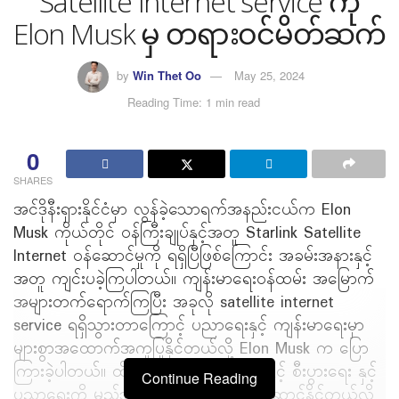
Satellite Internet service ကို
Elon Musk မှ တရားဝင်မိတ်ဆက်
by
Win Thet Oo
May 25, 2024
Reading Time: 1 min read
0
SHARES
အင်ဒိုနီးရှားနိုင်ငံမှာ လွန်ခဲ့သောရက်အနည်းငယ်က Elon
Musk ကိုယ်တိုင် ဝန်ကြီးချုပ်နှင့်အတူ Starlink Satellite
Internet ဝန်ဆောင်မှုကို ရရှိပြီဖြစ်ကြောင်း အခမ်းအနားနှင့်
အတူ ကျင်းပခဲ့ကြပါတယ်။ ကျန်းမာရေးဝန်ထမ်း အမြောက်
အများတက်ရောက်ကြပြီး အခုလို satellite internet
service ရရှိသွားတာကြောင့် ပညာရေးနှင့် ကျန်းမာရေးမှာ
များစွာအထောက်အကူပြုနိုင်တယ်လို့ Elon Musk က ပြော
ကြားခဲ့ပါတယ်။ ထို့အပြင် အင်တာနက်ရှိရုံနှင့် စီးပွားရေး နှင့်
Continue Reading
ပညာရေးကို မည်သည့်နေရာကမဆို လုပ်ဆောင်နိင်တယ်လို့