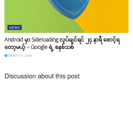
NEWS
Android မှာ Sideloading လုပ်ချင်ရင် ၂၄ နာရီ စောင့်ရ
တော့မယ့် – Google ရဲ့ စနစ်သစ်
MARCH 21, 2026
Discussion about this post