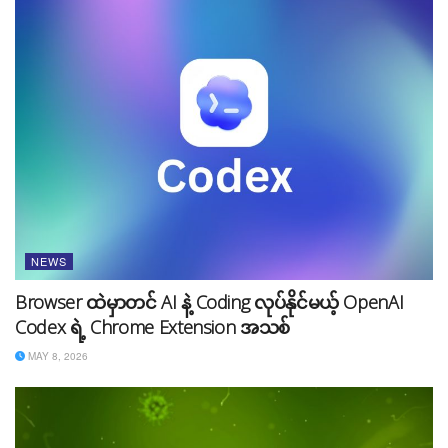
ဝန်ကြီးချုပ် Widodo လက်ထပ်မှာ အင်ဒိုနီးရှားနိုင်ငံရဲ့
Digital Technology & Information sector အတွက်
NEWS
အကောင်းဆုံးကြိုးစားတာကို တွေ့ရှိရပါတယ်။ ထို့အပြင်
Browser ထဲမှာတင် AI နဲ့ Coding လုပ်နိုင်မယ့် OpenAI
2045 Vision အရ ကမ္ဘာမှာ စီးပွားရေးအဖွံ့ဖြိုးဆုံး ၅ နိုင်ငံမှာ
Codex ရဲ့ Chrome Extension အသစ်
ပါဝင်အောင် ကြိုးစားနေတယ်လို့ ဆိုပါတယ်။ အင်ဒိုနီးရှားနိုင်ငံ
ရဲ့ Digital Technology and Information sector မှာ
MAY 8, 2026
support ပေးမှုကြောင့် နိုင်ငံတကာမှ Digital Nomad တွေ
လာရောက်နေထိုင်ကြတာကို တွေ့ရှိရပါတယ်။