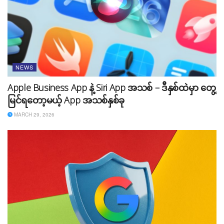
NEWS
Apple Business App နဲ့ Siri App အသစ် – ဒီနှစ်ထဲမှာ တွေ့
မြင်ရတော့မယ့် App အသစ်နှစ်ခု
MARCH 29, 2026