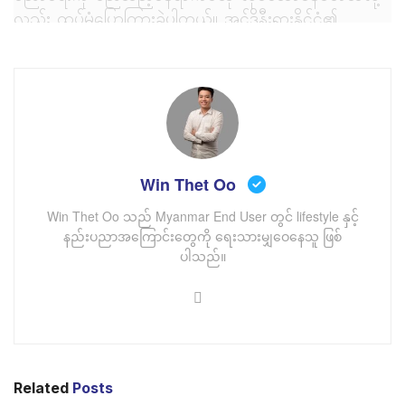
လည်း ထပ်မံပြောကြားခဲ့ပါတယ်။ အင်ဒိုနီးရှားနိုင်ငံ၏
ကျန်းမာရေး နယ်ပယ်နှင့် ပညာရေးကို ကူညီမည့် သဘောတူ
ညီမှုလည်းချုပ်ဆိုခဲ့တယ်လို့ သိရှိရပါတယ်။ အင်ဒိုနီးရှား
နိုင်ငံ၏ အချို့နေရာတွေမှာ အင်တာနက်တပ်ဆင်ဖို့
အခက်အခဲရှိတာကြောင့် ယခုလို satellite internet ကို
အသုံးပြုနိုင်ခြင်းက​ အင်ဒိုနီးရှားနိုင်ငံအတွက် ကောင်းကျိုး
အများကြီးရှိတယ်လို့ ဝန်ကြီးချုပ်တွေက ပြောကြားခဲ့ပါတယ်။
Win Thet Oo
Win Thet Oo သည် Myanmar End User တွင် lifestyle နှင့်
နည်းပညာအကြောင်းတွေကို ရေးသားမျှဝေနေသူ ဖြစ်
ပါသည်။
Related
Posts