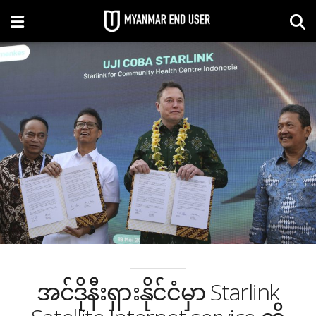
အင်ဒိုနီးရှားနိုင်ငံမှာ Starlink