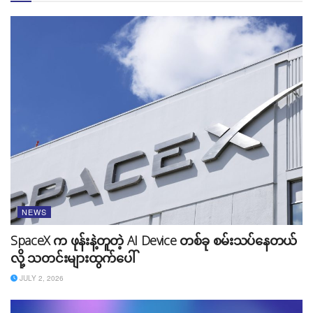
ကျန်းမာရေးဝန်ကြီးဌာနရဲ့ အကြီးအကဲဖြစ်တဲ့ Budi Gunadi
Sadikin ပြောကြားချက်အရ တစ်နိုင်ငံလုံးမှာရှိတဲ့ ဆေးခန်း
ပေါင်း ၁ သောင်းကျော်မှာ ၂၇၀၀ က အင်တာနက် မရရှိနေ
ဘူးလို့ ပြောကြားခဲ့ပါတယ်။ ယနေ့မှာတော့ Starlink ရဲ့
အကူအညီကြောင့် တစ်နိုင်ငံလုံး satellite internet ကို
အသုံးပြုနိုင်သွားပြီလို့ ပြောကြားခဲ့ပါတယ်။ ဘာလီကျွန်းမှာ
ဝန်ကြီးချုပ်တွေနှင့်အတူ Elon Musk က Starlink Satellite
Internet ဝန်ဆောင်မှုကို မိတ်ဆက်ခဲ့တာဖြစ်ပါတယ်။ Elon
Musk ရောက်ရှိလာပြီး တစ်ပတ်အကြာမှာ Apple CEO,
Tim Cook က ဝန်ကြီးချုပ် Widodo ကို လာရောက်တွေ့ရှိခဲ့
ပါတယ်။ ထို့အပြင် MIcrosoft CEO, Satya Nadella လည်း
NEWS
လာရောက်ပြီး နောင် ၄ နှစ်အကြာမှာ အသုံးပြုမည့် cloud &
SpaceX က ဖုန်းနဲ့တူတဲ့ AI Device တစ်ခု စမ်းသပ်နေတယ်
AI infrastructure အတွက် အင်ဒိုနီးရှားမှာ ဒေါ်လာပေါင်း
လို့ သတင်းများထွက်ပေါ်
၁.၄ ဘီလီယံကျော်လာရောက် ရင်းနှီးမြှုပ်နှံမယ့်အကြောင်း
ပြောကြားခဲ့ပါတယ်။ ​
JULY 2, 2026