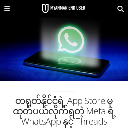
တရုတ်နိုင်ငံရဲ့ App Store မှ
ထုတ်ပယ်လိုက်ရတဲ့ Meta ရဲ့
WhatsApp နှင့် Threads