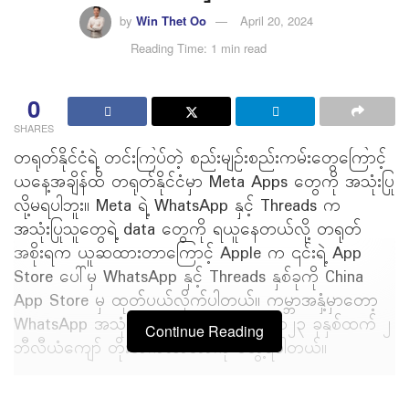
by
Win Thet Oo
April 20, 2024
Reading Time: 1 min read
0
SHARES
တရုတ်နိုင်ငံရဲ့ တင်းကြပ်တဲ့ စည်းမျဉ်းစည်းကမ်းတွေကြောင့်
ယနေ့အချိန်ထိ တရုတ်နိုင်ငံမှာ Meta Apps တွေကို အသုံးပြု
လို့မရပါဘူး။ Meta ရဲ့ WhatsApp နှင့် Threads က
အသုံးပြုသူတွေရဲ့ data တွေကို ရယူနေတယ်လို့ တရုတ်
အစိုးရက ယူဆထားတာကြောင့် Apple က ၎င်းရဲ့ App
Store ပေါ်မှ WhatsApp နှင့် Threads နှစ်ခုကို China
App Store မှ ထုတ်ပယ်လိုက်ပါတယ်။ ကမ္ဘာအနှံ့မှာတော့
WhatsApp အသုံးပြုသူအရေအတွက်က ၂၀၂၃ ခုနှစ်ထက် ၂
Continue Reading
ဘီလီယံကျော် တိုးတက်လာတာကို တွေ့ရပါတယ်။