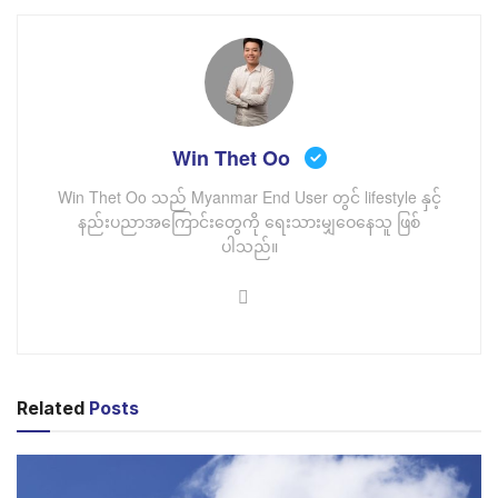
Win Thet Oo
Win Thet Oo သည် Myanmar End User တွင် lifestyle နှင့်
နည်းပညာအကြောင်းတွေကို ရေးသားမျှဝေနေသူ ဖြစ်
ပါသည်။
Apple ကလည်း AI အနာဂတ်မှာ နေရာတစ်ခုကို ယူနိုင်ဖို့
အတွက် ကြီးမားတဲ့ AI company တွေနှင့် ပူးပေါင်းမှုတွေ
လုပ်နေပါတယ်။ တရုတ်နိုင်ငံရဲ့ အင်တာနက် company တစ်
ခုဖြစ်တဲ့ Baidu နှင့် ပူးပေါင်းဖို့ဆွေးနွေးမှုတွေ လုပ်နေတယ်
လို့ ကြေငြာခဲ့ပါတယ်။ Baidu နှင့် ပူးပေါင်းလိုက်ပါက တရုတ်
Related
Posts
နိုင်ငံအတွက် များစွာအကျိုးရှိပြီး Apple အတွက်လည်း
တရုတ်နိုင်ငံက သတ်မှတ်တဲ့ စည်းမျဉ်းစည်းကမ်းတွေကို
တစ်သားတည်း လိုက်နာပြီးသားဖြစ်သွားတာကြောင့် နှစ်ဖက်