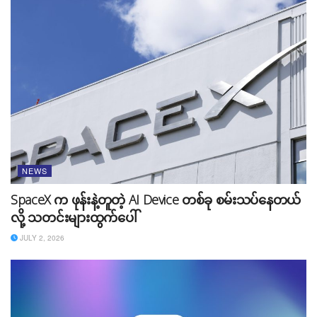
လုံးအကျိုးရှိလာနိုင်ပါတယ်။
NEWS
SpaceX က ဖုန်းနဲ့တူတဲ့ AI Device တစ်ခု စမ်းသပ်နေတယ်
လို့ သတင်းများထွက်ပေါ်
JULY 2, 2026