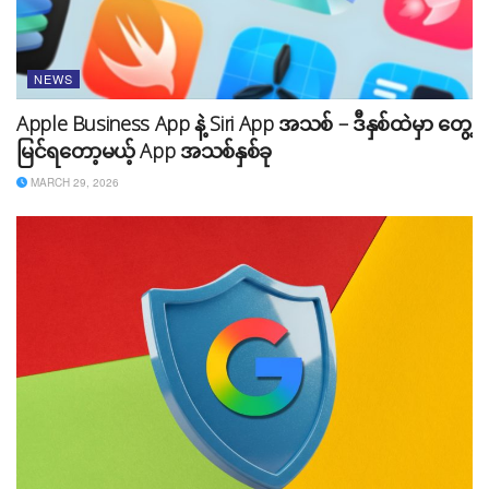
NEWS
Apple Business App နဲ့ Siri App အသစ် – ဒီနှစ်ထဲမှာ တွေ့
မြင်ရတော့မယ့် App အသစ်နှစ်ခု
MARCH 29, 2026