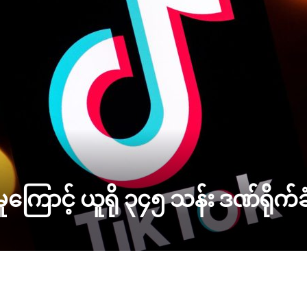
ကြောင့် ယူရို ၃၄၅ သန်း ဒဏ်ရိုက်ခ