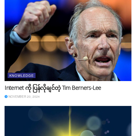
လည်းဖြစ်ပါတယ်။ Speed အနေနှင့် 10Mbps – 5000
Mbps အထိ အသုံးပြုနိုင်ပါတယ်။ ပြည်နယ် ၂၂ခုမှာ အသုံးပြု
နိုင်ပြီး package မျိုးစုံ၊ service မျိုးစုံကို ရွေးချယ်နိုင်ပါ
တယ်။ မြို့မကျတဲ့နေရာတွေမှာလည်း 5G service တွေကို
အသုံးပြုနိုင်ပါတယ်။ တစ်လစာ စျေးနှုန်းတွေကတော့ $55 –
$250 အထိရှိပါတယ်။
KNOWLEDGE
Internet ကို ပြန်လိုချင်တဲ့ Tim Berners-Lee
NOVEMBER 20, 2024