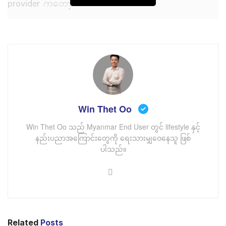
provider ကတော့
၁။ Google Fiber
Win Thet Oo
Win Thet Oo သည် Myanmar End User တွင် lifestyle နှင့်
နည်းပညာအကြောင်းတွေကို ရေးသားမျှဝေနေသူ ဖြစ်
ပါသည်။
Google က အင်တာနက် provider အနေနှင့်လည်း
လုပ်ဆောင်ပါတယ်။ Speed အနေနှင့် 1000 Mbps – 8000
Mbps အထိ အသုံးပြုနိုင်ပါတယ်။​ လစဉ်ကြေးအနေနှင့်တစ်လ
ကို $70 – $150 အထိစျေးနှုန်းတွေရှိပါတယ်။ သို့ပေမယ့် အ
မေရိကန်နိုင်ငံက ပြည်နယ် ၁၈ခုသာ အသုံးပြုနိုင်ပါသေး
Related
Posts