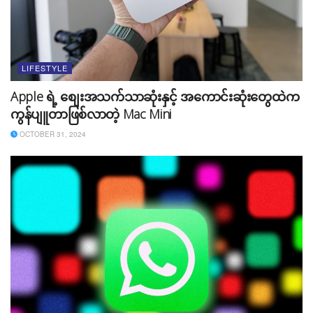
Rating အနေနှင့် 4.2 out of 5 ရှိပါတယ်။ ပြည်နယ်ပေါင်း
၂၉ ခုမှာ အသုံးပြုနိုင်ပြီး တစ်လမှ $40 – $155 အတွင်းသာ
ကျရှိပါတယ်။ Speed အားဖြင့် 2000 Mbps အထိ အသုံးပြု
နိုင်တာကြောင့်လည်း အဆင်ပြေပါတယ်။
LIFESTYLE
Apple ရဲ့ စျေးအသက်သာဆုံးနှင့် အကောင်းဆုံးတွေထဲက
၅။ EarthLink
ကွန်ပျူတာဖြစ်လာတဲ့ Mac Mini
OCTOBER 31, 2024
Earthlink က satellite internet အမျိုးအစားဖြစ်ပါတယ်။
သာမန်အားဖြင့် satellite internet တွေက cable internet