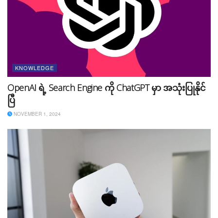
Rating အနေနှင့် 4.8 out of 5 ရှိပါတယ်။ Speed အနေနှင့်
300 Mbps -8000 Mbps အထိရှိပြီး ပြည်နယ်ပေါင်း ၂၁ ခု
မှာ အသုံးပြုနိုင်ပါတယ်။ တစ်လစာနှုန်းထားကတော့ $70 –
$350 အထိရှိပါတယ်။
၄။ Frontier
KNOWLEDGE
OpenAI ရဲ့ Search Engine ကို ChatGPT မှာ အသုံးပြုနိုင်
ပြီ
NOVEMBER 1, 2024
ဒီ Provider ကတော့ လူတိုင်းတက်နိုင်တဲ့ နှုန်းထားဖြစ်ပြီး
speed လည်း ကောင်းမွန်တာကြောင့် လူကြိုက်များပါတယ်။