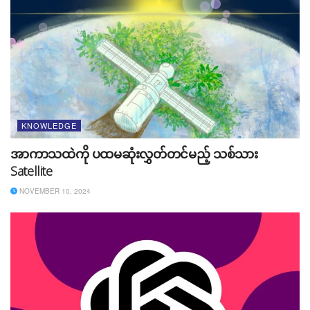
၃။ Optimum
KNOWLEDGE
အာကာသထဲကို ပထမဆုံးလွှတ်တင်မည့် သစ်သား
Satellite
NOVEMBER 10, 2024