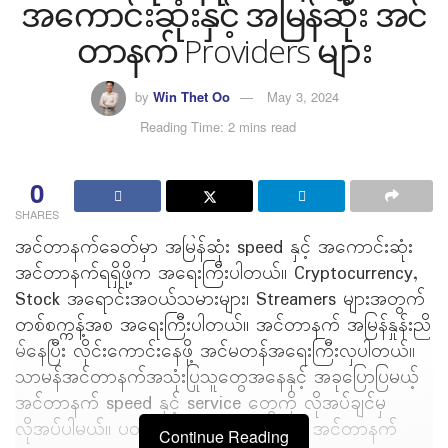
အကောင်းဆုံးနှင့် အမြန်ဆုံး အင်
တာနက် Providers များ
by
Win Thet Oo
May 3, 2024
Reading Time: 2 mins read
0
SHARES
အင်တာနက်ခေတ်မှာ အမြန်ဆုံး speed နှင့် အကောင်းဆုံး
အင်တာနက်ရရှိဖို့က အရေးကြီးပါတယ်။ Cryptocurrency,
Stock အရောင်းအဝယ်သမားများ၊ Streamers များအတွက်
တစ်စက္ကန့်အစ အရေးကြီးပါတယ်။ အင်တာနက် အမြန်နှုန်းညိ
မ်နေပြီး လိုင်းကောင်းနေဖို့ အင်မတန်အရေးကြီးလှပါတယ်။
သာမန်အင်တာနက်အသုံးပြုသူတွေအနေနှင့် အခုပြောပြမယ့်
အင်တာနက် speed နှင့် service တွေကို လိုအပ်ချင်မှ
လိုအပ်ပါမယ်။ ပထမဆုံးနှင့် အကောင်းဆုံး အင်တာနက်
Continue Reading