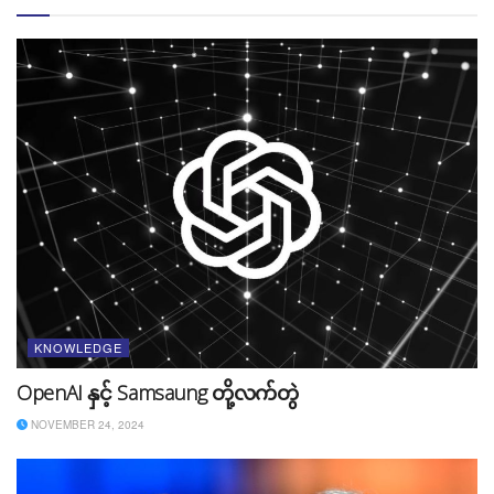
တယ်။
၂။ AT & T
KNOWLEDGE
ဒီနာမည်ကတော့ လူတိုင်းမစိမ်းတဲ့နာမည်တစ်ခုဖြစ်ပြီး
OpenAI နှင့် Samsaung တို့လက်တွဲ
iPhone, Samsaung တို့လို flagship phones တွေနှင့် တွဲ
ပြီး ကြောငြာတက်ပါတယ်။ သူ့မှာ Sim card တွေကို
NOVEMBER 24, 2024
ရောင်းချတဲ့အပြင် fiber internet ကိုလည်း ဝယ်ယူနိုင်ပါ
တယ်။ Rating တွေအရ 5 out of 5 ရရှိထားတဲ့ company