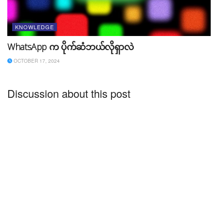
တွေထက် လိုင်းမကောင်းတာမျိုးရှိပေမယ့် Earthlink
ကတော့ speed ကို 5Gb speed ထိပေးထားပါတယ်။ စျေး
KNOWLEDGE
နှုန်းကိုလည်း ၁၂လပြည့်မှ charges ကို ဖြတ်တာဖြစ်ပြီး တစ်
WhatsApp က ပိုက်ဆံဘယ်လိုရှာလဲ
လမှ $50 – $90 အထိသာ ကျပါတယ်။ သင်က vlogger
တစ်ယောက် (သို့) ခရီးသွားနေရတဲ့လူမျိုးဆိုရင်တော့ ဒီ
OCTOBER 17, 2024
satellite အင်တာနက်က သင့်အတွက် အသုံးဝင်မှာ ဖြစ်ပါ
တယ်။ ပြည်နယ်ပေါင်း ၄၈ခုမှာ အသုံးပြုနိုင်ပါတယ်။ Elon
Discussion about this post
Musk ရဲ့ Starlink internet ကတော့ တစ်ကမ္ဘာလုံးမှာ
အသုံးပြုနိုင်ပါတယ်။ စျေးနှုန်းလည်း အနည်းငယ် ပိုနိုင်ပါ
တယ်။