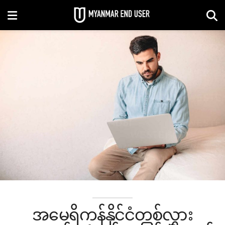
အမေရိကန်နိုင်ငံတစ်လွှား