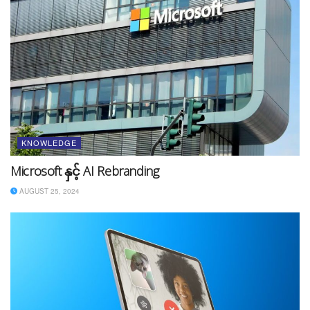
မကျရှုံးဘူးတဲ့လူဆိုတာ မရှိပါဘူး။ တစ်ခုခုလုပ်ဖို့ ပြင်ဆင်
လိုက်တိုင်း ကျရှုံးမှာ ကြောက်နေရင်တော့ သင် အရှေ့ကို
ရောက်ဖို့မရှိပါဘူး။ အကျရှုံးကတစ်ဆင့် သင်ခန်းစာယူပြီး
ကြိုးစားတဲ့လူတွေပဲ အောင်မြင်သွားတယ်ဆိုတာ သိထားဖို့
အရေးကြီးပါတယ်။
၄။ လက်တွေ့မကျတဲ့ မျှော်လင့်ချက်မျိုးထား
KNOWLEDGE
ခြင်း
Microsoft နှင့် AI Rebranding
ဒီနေ့ နိုင်ငံရပ်ခြားမှာအလုပ်ရပြီး နောက်နှစ်မှာ ကား
AUGUST 25, 2024
အကောင်းစားဝယ်စီးပြီး သုံးဖြုန်းမယ်ဆိုတာမျိုးတွေကို
မျှော်လင့်ချက် မထားသင့်ပါဘူး။ ဒါမျိုးမျှော်လင့်ချက်တွေ
ထားနေမယ်ဆိုရင်တော့ သင်လျှောက်လှမ်းတဲ့ အနာဂတ်ခရီး
က ကြန့်ကြာသွားနိုင်ပါတယ်။ ဒီလိုမျှော်လင့်ချက်တွေထား
မယ့်အစား နောက်နှစ်မှာ သင်အလုပ်နဲ့ပတ်သတ်တဲ့ Skill
တစ်ခုခု သင်ယူရမယ်လို့ ရည်မှန်းချက်ထားရပါမယ်။