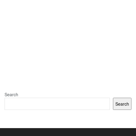
Source:
Hack Spirit
Search
Search