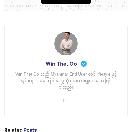
သင်းဆက်ဆံနေတဲ့ သူငယ်ချင်းနဲ့ အခြားလူတွေလည်း ပါဝင်
ပါတယ်။ ဥပမာ သင်တစ်ခုခုကို စဉ်းစား
အကောင်အထည်ဖော်ဖို့ တိုင်ပင်လိုက်တိုင်း မှားတယ်၊ မဖြစ်
နိုင်ဘူးလို့ အမြဲပြောတဲ့ သူငယ်ချင်းတွေရှိရင် ဝေးဝေးကနေ
ရှောင်သင့်ပါတယ်။ ဒါ့အပြင် သင့်ကို အဆိပ်အတောက်ဖြစ်
စေတဲ့ ချစ်သူ၊ ရည်းစားမျိုး ရထားပြီဆိုရင်လည်း​ ကိုယ့်လမ်း
ကိုယ်လျှောက်ဖို့ သေချာစဉ်းစားသင့်ပါတယ်။ Negative ဖြစ်
တယ့်လူတွေနဲ့ ပေါင်းသင်းရမယ့်အစား Positive စိတ်ခွန်အား
Win Thet Oo
ဖြစ်စေတဲ့ လူတွေနဲ့ အတူတူပေါင်းသင်း သွားလာပါ။ သင့်ကို
စိတ်ခွန်အားတွေ ဖြစ်စေမယ့်အပြင် ကိုယ့်ကိုယ်ကိုလည်း
Win Thet Oo သည် Myanmar End User တွင် lifestyle နှင့်
နည်းပညာအကြောင်းတွေကို ရေးသားမျှဝေနေသူ ဖြစ်
ယုံကြည်မှုတိုးပွားစေပါတယ်။
ပါသည်။
၂။ အတွေးလွန်ခြင်း
Related
Posts