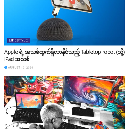
၅။ ကိုယ့်ကိုယ်ကို အမြဲအပြစ် မြင်ခြင်း
သင် လိုချင်တဲ့အရာတွေ မရလိုက်တိုင်း၊ ရည်မှန်းထားတဲ့အရာ
တွေ မဖြစ်လိုက်တိုင်း သင် အရမ်းညံ့ဖျင်းတယ်လို့ ကိုယ့်
ကိုယ်ကို သုံးသပ်လို့မရပါဘူး။ သင် လုပ်ခဲ့တဲ့ အောင်မြင်ခဲ့တဲ့
အရာတွေကို ပြန်ကြည့်ပြီး သုံးသပ်ဖို့ လိုပါတယ်။ ဒါမှ သင်
LIFESTYLE
ရှေ့ဆက်ဖို့ ခွန်အားတွေ ရလာမှာ ဖြစ်ပါတယ်။
Apple ရဲ့ အသစ်ထွက်ရှိလာနိုင်သည့် Tabletop robot (သို့)
iPad အသစ်
၆။ Social Media ကို လိုတာထက် ပိုအသုံးပြု
AUGUST 15, 2024
ခြင်း