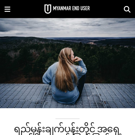
ရည်မှန်းချက်ပန်းတိုင် အရှေ့