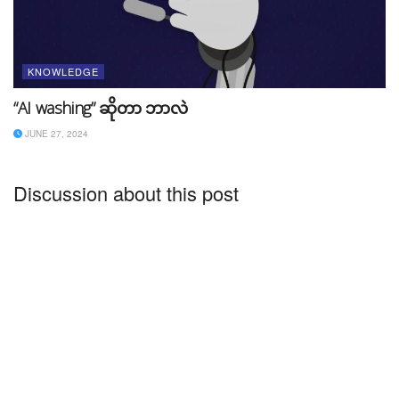
ထိခိုက်နိုင်ပါတယ်။
၈။ အချိန်ဆွဲခြင်း
KNOWLEDGE
ယနေ့ သင်ပြီးမြောက်နိုင်တဲ့ အလုပ်ကို မလုပ်ပဲ အခြားနေ့
“AI washing” ဆိုတာ ဘာလဲ
တစ်နေ့ (သို့) အလုပ်တွေကို များလာမှ ပေါင်းလုပ်တာမျိုး​ မ
JUNE 27, 2024
လုပ်မိပါစေနှင့်။ ဥပမာ စားပြီးသား ပန်းကန်တစ်ချပ်ကို
ချက်ချင်းဆေးကြောလို့ရပေမယ့်​ တစ်ပတ်လောက်ကြာမှ
ဆေးတာမျိုးကို မလုပ်သင့်ပါ။ အလုပ်တစ်ခုခုကို
Discussion about this post
ပြီးမြောက်အောင် လုပ်လိုက်ခြင်းဖြင့်​ သင့်ရဲ့ စိတ်လည်း
ပေါ့ပါးပြီး လန်းဆန်းလာမှာ ဖြစ်ပါတယ်။
၉။ လိုအပ်တာထက် ပိုသုံးစွဲခြင်း​
အဝတ်အထည်နှင့် အသုံးအဆောင်တွေ နဂိုရှိနေခြင်းထက် ပို
ပြီးဝယ်ယူသုံးစွဲခြင်းကလည်း သင့်ရဲ့ ငွေကြေးပိုင်းထိခိုက်ခြင်း
နှင့် အခြားစိတ်အလိုမကျမှုတွေကို ဖြစ်ပေါ်စေပါတယ်။ ရှိတာ
လေးနှင့် ရောင့်ရဲတင်းတိမ်တက်ဖို့လည်း အရေးကြီးပါတယ်။