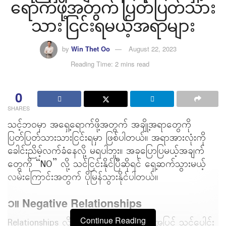
ရောက်ဖို့အတွက် ပြတ်ပြတ်သား
သား ငြင်းရမယ့်အရာများ
by
Win Thet Oo
August 22, 2023
Reading Time: 2 mins read
0
SHARES
သင့်ဘ၀မှာ အရှေ့ရောက်ဖို့အတွက် အချို့အရာတွေကို
ပြတ်ပြတ်သားသားငြင်းရမှာ ဖြစ်ပါတယ်။​ အရာအားလုံးကို
ခေါင်းညိမ့်လက်ခံနေလို့ မရပါဘူး။ အခုပြောပြမယ့်အချက်
တွေကို “NO” လို့ သင်ငြင်းနိုင်ပြီဆိုရင် ရှေ့ဆက်သွားမယ့်
လမ်းကြောင်းအတွက် ပိုမြန်သွားနိုင်ပါတယ်။
၁။ Negative Relationships
Continue Reading
Relationships လို့ဆိုရာမှာ ချစ်သူရည်းစားအပြင် သင်ပေါင်း