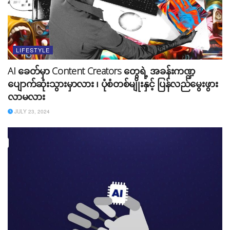
LIFESTYLE
အဆိပ်အတောက်အဖြစ်ဆုံးနဲ့ စိတ်ကိုဒုက္ခအပေးနိုင်ဆုံးက​
AI ခေတ်မှာ Content Creators တွေရဲ့ အခန်းကဏ္ဍ​
Social Media ပါပဲ။ ဥပမာ မြန်မာနိုင်ငံရဲ့ Social Media
ပျောက်ဆုံးသွားမှာလား ၊ ပုံစံတစ်မျိုးနှင့် ပြန်လည်မွေးဖွား
လောကမှာ ဖြစ်ပျက်နေတဲ့ အတင်းအဖျင်းသတင်းတွေပဲ နေ့
လာမလား
တိုင်းကြည့်နေမယ်ဆိုရင်တော့​ သင့်ဆီကို ကောင်းတဲ့
အတွေးအခေါ်တွေ ရောက်လာဖို့ အနှောင့်အယှက်တွေ ဖြစ်
JULY 23, 2024
သွားနိုင်ပါတယ်။
၇။ အရာအားလုံးကို လိုက်နှိုင်းယှဉ်ခြင်း
သင့်ထက်ကောင်းပြီး သာမွန်တဲ့အရာတွေကိုပဲ လိုက်နှိုင်းယှဉ်
နေမယ်ဆိုရင်တော့ သင့်မှာရှိပြီးသားအရာတွေက သင့်
အတွက် ဘယ်လောက်အသုံးဝင်လဲဆိုတာ မေ့သွားတတ်ပါ
တယ်။ စိတ်အလိုမကျတွေဖြစ်နေပြီး အမြဲစိတ်က တစ်ခုခု
တောင့်တ လိုအပ်နေတာကြောင့် သင့်အလုပ်လုပ်တဲ့အခါ