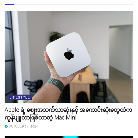
တွေးခေါ်စဉ်းစားတာက ကောင်းတဲ့အလေ့အကျင့်ဖြစ်ပေမယ့်
အတွေးလွန်ပြီး အလုပ်မဖြစ်တာတော့ မဖြစ်သင့်ပါဘူး။ ဥပမာ
နိုင်ငံရေးအခြေအနေကြောင့် အလုပ်တွေခက်ခဲနေတဲ့အချိန်မှာ
သင့်ကိုပြည်ပနိုင်ငံက အလုပ်တစ်ခုက​ လာကမ်းလှမ်းတဲ့အခါ
မှာ နှစ်ခါစဉ်းစားတာမျိုး မလုပ်သင့်ပါဘူး။ နေရေးထိုင်ရေး
LIFESTYLE
အဆင်ပြေပါ့မလား၊ သွားရေးလာရေးအဆင်ပြေပါ့မလား စ
သဖြင့် မတွေးနေပဲ ရတဲ့အလုပ်ကို လက်ဆွဲပြီး လုပ်သင့်ပါ
Apple ရဲ့ စျေးအသက်သာဆုံးနှင့် အကောင်းဆုံးတွေထဲက
တယ်။ ဒီလိုအချိန်မျိုးတွေမှာ အတွေးမလွန်ဖို့လည်း
ကွန်ပျူတာဖြစ်လာတဲ့ Mac Mini
အရေးကြီးပါတယ်။
OCTOBER 31, 2024