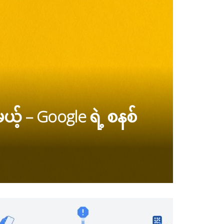
ယ့် – Google ရဲ့ စနစ်