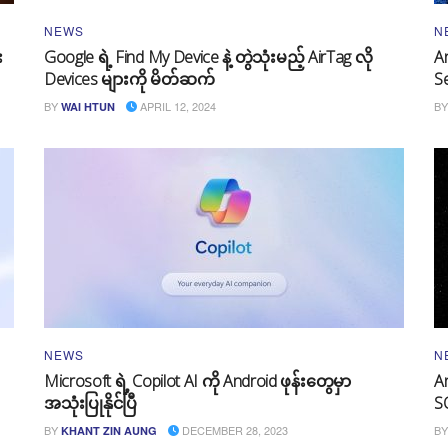
NEWS
N
း
Google ရဲ့ Find My Device နဲ့ တွဲသုံးမည့် AirTag လို
An
Devices များကို မိတ်ဆက်
S
BY
APRIL 12, 2024
BY
WAI HTUN
NEWS
N
Microsoft ရဲ့ Copilot AI ကို Android ဖုန်းတွေမှာ
A
အသုံးပြုနိုင်ပြီ
S
BY
DECEMBER 28, 2023
BY
KHANT ZIN AUNG