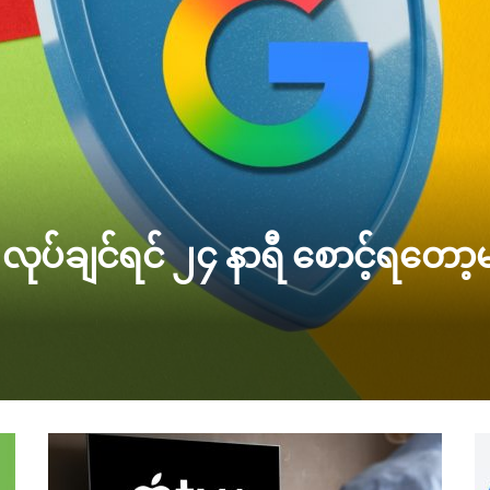
 လုပ်ချင်ရင် ၂၄ နာရီ စောင့်ရတော့မ