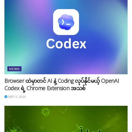
တွေကို ကုမ္ပဏီရဲ့အကျိုးစီးပွားအတွက် ဒါမှမဟုတ် တစ်ကိုယ်
ရည် ကိုယ်ကျိုးစီးပွားအတွက် လုပ်ဆောင်တာဟာ ဥရောပသ
မဂ္ဂရဲ့ ဥပဒေနဲ့ ငြိစွန်းနေတာကိုလည်း ရင်ဆိုင်ရမှာပါ။
ကုမ္ပဏီဘက်ကတော့ Personal Data တွေကို အသုံးပြုပြီး AI
ကို Data Training လုပ်တာမဟုတ်ဘဲ ဥပဒေဆိုင်ရာ
အချက်အလက်တွေကိုဘဲ အသုံးပြုပြီး Data Training လုပ်
နေတာ ဖြစ်တယ်လို့ ထုတ်ပြန်ထားပါတယ်။
လက်ရှိမှာတော့ အငြင်းပွားဖွယ်ရာကိစ္စတွေဖြစ်ပေါ်လျက်ရှိပြီး
NEWS
AI နဲ့ ဥပဒေရေးရာကိစ္စတွေကိုဖြေရှင်းခြင်းဟာ တရားမျှတမှု
Browser ထဲမှာတင် AI နဲ့ Coding လုပ်နိုင်မယ့် OpenAI
ဘဲ အမှန်တစ်ကယ်ရရှိမလား၊ ဒါမှမဟုတ် ကိုယ်ကိုင်တွယ်
Codex ရဲ့ Chrome Extension အသစ်
ထားတဲ့ အမှုနိုင်ဖို့က အဓိကလားဆိုတဲ့ သို့လော သို့လော
မေးခွန်းတွေနဲ့ ထင်မြင်ချက်အချို့နဲ့ ဝေဖန်မှု မြင့်တက်လျက်ရှိ
MAY 8, 2026
ပါတယ်။
စာဖတ်သူတို့ရော ဘယ်လိုထင်မြင်ကြလဲ၊ တရားမျှတမှုလား
ဒါမှမဟုတ် ဘယ်လိုအခြေအနေမှာဖြစ်ဖြစ် အနိုင်ရရှိဖို့လား?