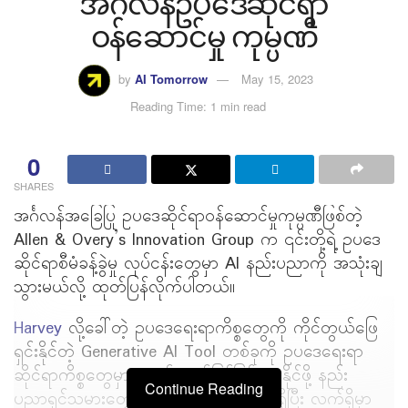
အင်္ဂလန်ဥပဒေဆိုင်ရာ
ဝန်ဆောင်မှု ကုမ္ပဏီ
by
AI Tomorrow
May 15, 2023
Reading Time: 1 min read
0
SHARES
အင်္ဂလန်အခြေပြု ဥပဒေဆိုင်ရာဝန်ဆောင်မှုကုမ္ပဏီဖြစ်တဲ့
Allen & Overy’s Innovation Group က ၎င်းတို့ရဲ့ ဥပဒေ
ဆိုင်ရာစီမံခန့်ခွဲမှု လုပ်ငန်းတွေမှာ AI နည်းပညာကို အသုံးချ
သွားမယ်လို့ ထုတ်ပြန်လိုက်ပါတယ်။
Harvey
လို့ခေါ်တဲ့ ဥပဒေရေးရာကိစ္စတွေကို ကိုင်တွယ်ဖြေ
ရှင်းနိုင်တဲ့ Generative AI Tool တစ်ခုကို ဥပဒေရေးရာ
ဆိုင်ရာကိစ္စတွေမှာ ကျယ်ကျယ်ပြန့်ပြန့် သုံးနိုင်ဖို့ နည်း
Continue Reading
ပညာရှင်သမားတွေနဲ့ စမ်းသပ်ဖန်တီးလျက်ရှိပြီး လက်ရှိမှာ