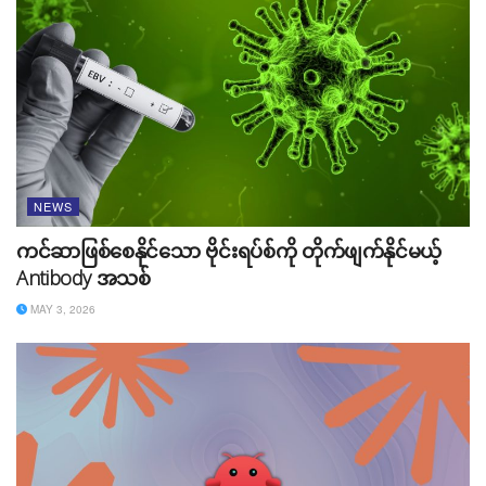
မှတ်ချက်လေးတွေ ပေးသွားကြပါအုံး။
Tags:
AI
Business
law
NEWS
ကင်ဆာဖြစ်စေနိုင်သော ဗိုင်းရပ်စ်ကို တိုက်ဖျက်နိုင်မယ့်
Antibody အသစ်
MAY 3, 2026