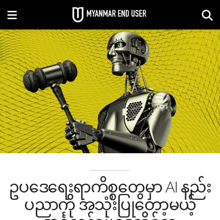
ဥပဒေရေးရာကိစ္စတွေမှာ AI နည်း
ပညာကို အသုံးပြုတော့မယ့်