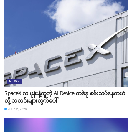
” ကျနော်တို့ရဲ့ ဥပဒေဆိုင်ရာဝန်ဆောင်မှုတွေကို အကောင်း
ဆုံးဖြစ်စေဖို့ AI နည်းပညာကို အသုံးပြုသွားမှာပါ ” လို့
ကုမ္ပဏီဘက်က မှတ်ချက်ပြုပြီး AI ရဲ့ အားသာချက်ကြောင့်
ဥပဒေဆိုင်ရာကိစ္စတွေကို ကိုင်တွယ်ဖြေရှင်းပေးနေတဲ့အခါ ပို
ပြီးကောင်းမွန်တဲ့ ရလဒ်တွေကို ရနိုင်မယ်လို့ ထုတ်ပြန်ထားပါ
တယ်။
NEWS
SpaceX က ဖုန်းနဲ့တူတဲ့ AI Device တစ်ခု စမ်းသပ်နေတယ်
ဒါပေမယ့်လည်း အခုလိုမျိုး အလုပ်အပ်သူ Customer တွေရဲ့
လို့ သတင်းများထွက်ပေါ်
အမှုကိစ္စတွေ၊ စာချုပ်တွေ၊ အချက်အလက်တွေကို AI ဆီပို့ပြီး
Data Training လုပ်တာဟာ ဥရောပသမဂ္ဂရဲ့ အထွေထွေဒေ
JULY 2, 2026
တာကာကွယ်ရေးစည်းမျဉ်း (GDPR) ကိုချိုးဖောက်လျက်ရှိပါ
တယ်။ Customer တွေရဲ့ ခွင့်ပြုချက်မရဘဲ အချက်အလက်