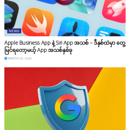
NEWS
Apple Business App နဲ့ Siri App အသစ် – ဒီနှစ်ထဲမှာ တွေ့
မြင်ရတော့မယ့် App အသစ်နှစ်ခု
MARCH 29, 2026