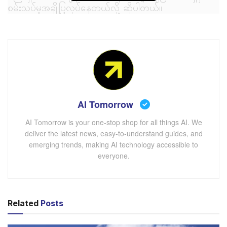
စမ်းသပ်မှုအချို့ပြုလုပ်နေတယ်လို့ ဆိုပါတယ်။
” AI တွေရဲ့ အရွေ့တွေက အခုမှ အစပြုရုံရှိပါသေးတယ် ” လို့
Allen & Overy’s Innovation Group ရဲ့ ဥက္ကဌ DAVID
WAKELING က ပြောပါတယ်။
AI Tomorrow
AI Tomorrow is your one-stop shop for all things AI. We
deliver the latest news, easy-to-understand guides, and
emerging trends, making AI technology accessible to
everyone.
Related
Posts