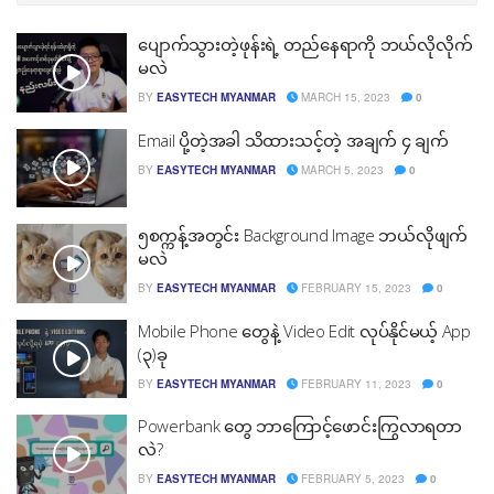
ပျောက်သွားတဲ့ဖုန်းရဲ့ တည်နေရာကို ဘယ်လိုလိုက်
မလဲ
BY
EASYTECH MYANMAR
MARCH 15, 2023
0
Email ပို့တဲ့အခါ သိထားသင့်တဲ့ အချက် ၄ ချက်
BY
EASYTECH MYANMAR
MARCH 5, 2023
0
၅စက္ကန့်အတွင်း Background Image ဘယ်လိုဖျက်
မလဲ
BY
EASYTECH MYANMAR
FEBRUARY 15, 2023
0
Mobile Phone တွေနဲ့ Video Edit လုပ်နိုင်မယ့် App
(၃)ခု
BY
EASYTECH MYANMAR
FEBRUARY 11, 2023
0
Powerbank တွေ ဘာကြောင့်ဖောင်းကြွလာရတာ
လဲ?
BY
EASYTECH MYANMAR
FEBRUARY 5, 2023
0