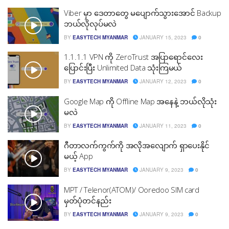
Viber မှာ ဒေတာတွေ မပျောက်သွားအောင် Backup
ဘယ်လိုလုပ်မလဲ
BY
EASYTECH MYANMAR
JANUARY 15, 2023
0
1.1.1.1 VPN ကို ZeroTrust အပြာရောင်လေး
ပြောင်းပြီး Unlimited Data သုံးကြမယ်
BY
EASYTECH MYANMAR
JANUARY 12, 2023
0
Google Map ကို Offline Map အနေနဲ့ ဘယ်လိုသုံး
မလဲ
BY
EASYTECH MYANMAR
JANUARY 11, 2023
0
ဂီတာလက်ကွက်ကို အလိုအလျောက် ရှာပေးနိုင်
မယ့် App
BY
EASYTECH MYANMAR
JANUARY 9, 2023
0
MPT / Telenor(ATOM)/ Ooredoo SIM card
မှတ်ပုံတင်နည်း
BY
EASYTECH MYANMAR
JANUARY 9, 2023
0