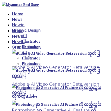
Home
News
Howto
Graphic Design
Home
All
News
Illustrator
Howto
Photoshop
Graphic Design
All
Illustrator
Photoshop
Adobe မှ AI Video Generator Beta version
ထုတ်ပြ
Adobe မှ AI Video Generator Beta version
ထုတ်ပြ
Photoshop မှာ Generative AI Feature ကို