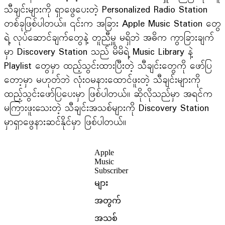
သီချင်းများကို ရှာဖွေပေးတဲ့ Personalized Radio Station
တစ်ခုဖြစ်ပါတယ်။ ၎င်းက အခြား Apple Music Station တွေ
ရဲ့ လုပ်ဆောင်ချက်တွေနဲ့ တူညီမှူ မရှိဘဲ အဓိက ကွာခြားချက်
မှာ Discovery Station သည် မိမိရဲ့ Music Library နဲ့
Playlist တွေမှာ ထည့်သွင်းထားပြီးတဲ့ သီချင်းတွေကို ဖော်ပြ
တော့မှာ မဟုတ်ဘဲ လုံး၀မနားထောင်ဖူးတဲ့ သီချင်းများကို
ထည့်သွင်းဖော်ပြပေးမှာ ဖြစ်ပါတယ်။ ဆိုလိုသည်မှာ အရင်က
မကြားဖူးသေးတဲ့ သီချင်းအသစ်များကို Discovery Station
မှာရှာဖွေနားဆင်နိုင်မှာ ဖြစ်ပါတယ်။
Apple
Music
Subscriber
များ
အတွက်
အသစ်