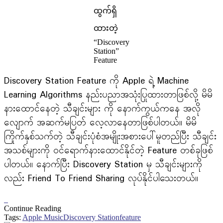
ထွက်ရှိ
ထားတဲ့
“Discovery
Station”
Feature
Discovery Station Feature ကို Apple ရဲ့ Machine
Learning Algorithms နည်းပညာအသုံးပြုထားတာဖြစ်လို့ မိမိ
နားထောင်နေတဲ့ သီချင်းများ ကို နောက်ကွယ်ကနေ အလို
လျောက် အဆက်မပြတ် လေ့လာနေတာဖြစ်ပါတယ်။ မိမိ
ကြိုက်နှစ်သက်တဲ့ သီချင်းပုံစံအမျိုးအစားပေါ်မူတည်ပြီး သီချင်း
အသစ်များကို ဝင်ရောက်နားထောင်နိုင်တဲ့ Feature တစ်ခုဖြစ်
ပါတယ်။ နောက်ပြီး Discovery Station မှ သီချင်းများကို
လည်း Friend To Friend Sharing လုပ်နိုင်ပါသေးတယ်။
Continue Reading
Tags:
Apple Music
Discovery Station
feature