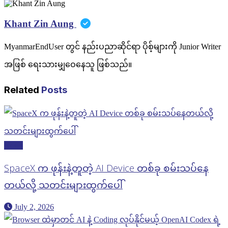
Khant Zin Aung
MyanmarEndUser တွင် နည်းပညာဆိုင်ရာ ပိုစ့်များကို Junior Writer
အဖြစ် ရေးသားမျှဝေနေသူ ဖြစ်သည်။
Related
Posts
News
SpaceX က ဖုန်းနဲ့တူတဲ့ AI Device တစ်ခု စမ်းသပ်နေ
တယ်လို့ သတင်းများထွက်ပေါ်
July 2, 2026