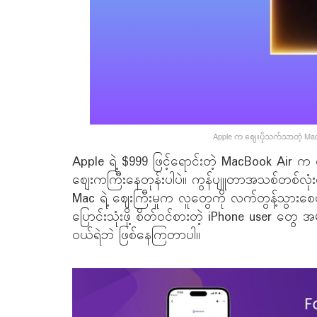
Apple က ဈေးပိုသက်သာတဲ့ MacBo
Apple ရဲ့ $999 ဖြင့်ရောင်းတဲ့ MacBook Air
စျေးကကြီးနေတုန်းပါပဲ။ ကွန်ပျူတာအသစ်တစ်လုံးဝယ်ဖ
Mac ရဲ့ ဈေးကြီးမှုက လူတွေကို လက်တွန့်သွာ
ပြောင်းသုံးဖို့ စိတ်ဝင်စားတဲ့ iPhone user တွေ အမျ
ဝယ်ရဲဘဲ ဖြစ်နေကြတာပါ။