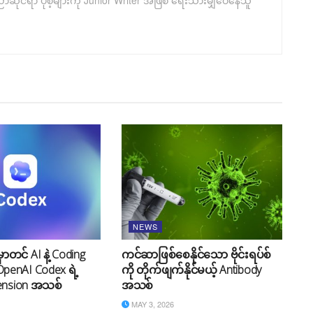
ုင်ရာ ပိုစ့်များကို Junior Writer အဖြစ် ရေးသားမျှဝေနေသူ
NEWS
ာတင် AI နဲ့ Coding
ကင်ဆာဖြစ်စေနိုင်သော ဗိုင်းရပ်စ်
 OpenAI Codex ရဲ့
ကို တိုက်ဖျက်နိုင်မယ့် Antibody
ension အသစ်
အသစ်
MAY 3, 2026