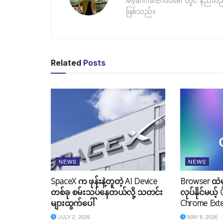
MyanmarEndUser တွင် နည်းပညာဆိ
ဖြစ်သည်။
Related
Posts
NEWS
NEWS
SpaceX က ဖုန်းနဲ့တူတဲ့ AI Device
Browser ထဲမှ
တစ်ခု စမ်းသပ်နေတယ်လို့ သတင်း
လုပ်နိုင်မယ့်
များထွက်ပေါ်
Chrome Ext
JULY 2, 2026
MAY 8, 2026