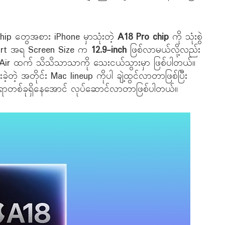
ip တွေအစား iPhone မှာသုံးတဲ့
A18 Pro chip
ကို သုံးစွဲ
port အရ Screen Size က
12.9-inch
ဖြစ်လာမယ်လို့လည်း
Air ထက် သိသိသာသာကို သေးငယ်သွားမှာ ဖြစ်ပါတယ်။
တဲ့ အတိုင်း Mac lineup ကိုပါ ချဲ့ထွင်လာတာဖြစ်ပြီး
းချယ်စရာတစ်ခုရှိနေအောင် လုပ်ဆောင်လာတာဖြစ်ပါတယ်။