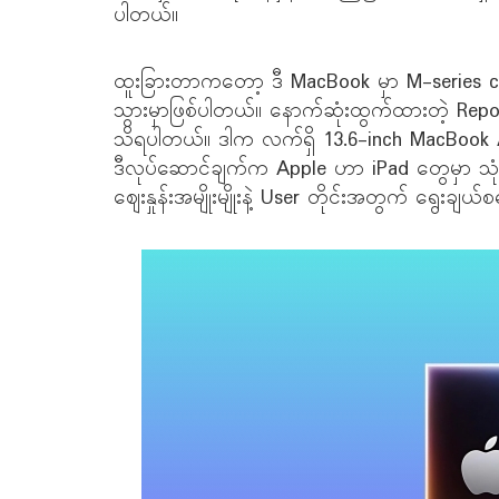
ပါတယ်။
ထူးခြားတာကတော့ ဒီ MacBook မှာ M-series ch
သွားမှာဖြစ်ပါတယ်။ နောက်ဆုံးထွက်ထားတဲ့ Re
သိရပါတယ်။ ဒါက လက်ရှိ 13.6-inch MacBook 
ဒီလုပ်ဆောင်ချက်က Apple ဟာ iPad တွေမှာ သုံးခဲ့
ဈေးနှုန်းအမျိုးမျိုးနဲ့ User တိုင်းအတွက် ရွေ