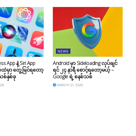
NEWS
s App နဲ့ Siri App
Android မှာ Sideloading လုပ်ချင်
်ထဲမှာ တွေ့မြင်ရတော့
ရင် ၂၄ နာရီ စောင့်ရတော့မယ့် –
စ်နှစ်ခု
Google ရဲ့ စနစ်သစ်
026
MARCH 21, 2026