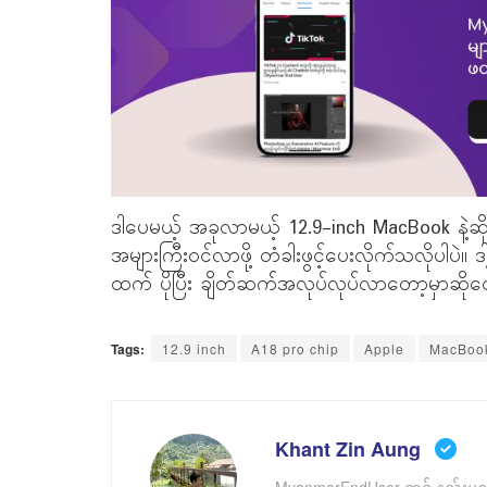
ဒါပေမယ့် အခုလာမယ့် 12.9-inch MacBook နဲ
အများကြီးဝင်လာဖို့ တံခါးဖွင့်ပေးလိုက်သလိုပါပ
ထက် ပိုပြီး ချိတ်ဆက်အလုပ်လုပ်လာတော့မှာဆိုတေ
Tags:
12.9 inch
A18 pro chip
Apple
MacBoo
Khant Zin Aung