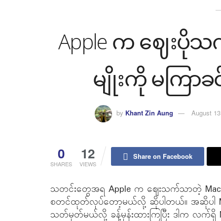
Apple က ဈေးပိုသ
မျိုးကို မကြာခင
by
Khant Zin Aung
August 13
0
12
Share on Facebook
SHARES
VIEWS
သတင်းတွေအရ Apple က ဈေးသက်သာတဲ့ MacBook
စတင်ထုတ်လုပ်တော့မယ်လို့ ဆိုပါတယ်။ အဆိုပါ 
သတ်မှတ်မယ်လို့ ခန့်မှန်းထားကြပြီး ဒါက လက