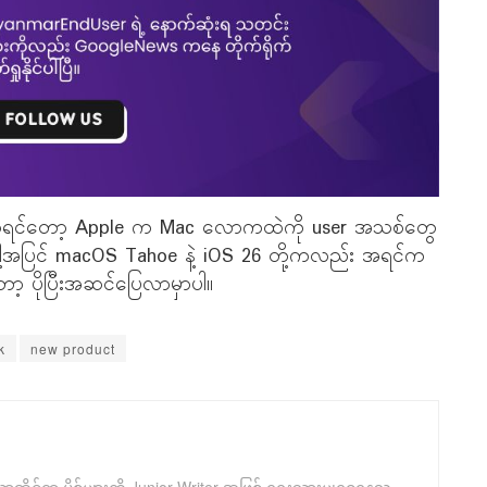
့ဆိုရင်တော့ Apple က Mac လောကထဲကို user အသစ်တွေ
ဲ။ ဒါ့အပြင် macOS Tahoe နဲ့ iOS 26 တို့ကလည်း အရင်က
ာ့ ပိုပြီးအဆင်ပြေလာမှာပါ။
k
new product