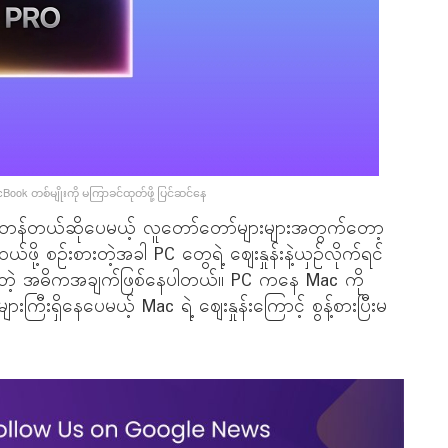
ok တစ်မျိုးကို မကြာခင်ထုတ်ဖို့ ပြင်ဆင်နေ
 က တန်တယ်ဆိုပေမယ့် လူတော်တော်များများအတွက်တော့
ို့ စဉ်းစားတဲ့အခါ PC တွေရဲ့ ဈေးနှုန်းနဲ့ယှဉ်လိုက်ရင်
းစေတဲ့ အဓိကအချက်ဖြစ်နေပါတယ်။ PC ကနေ Mac ကို
ားကြီးရှိနေပေမယ့် Mac ရဲ့ ဈေးနှုန်းကြောင့် စွန့်စားပြီးမ