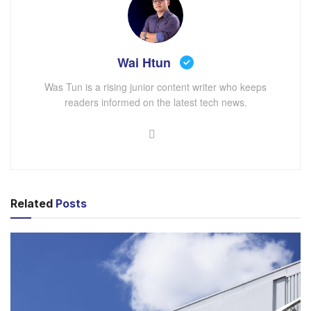
ကလည်း ခေါက်ဖုန်းဖြစ်ပြီး ခေါက်ဖုန်းတွေဟာ Samsung ကို
ကိုယ်စားပြုနေကာ ဖုန်းတွေရဲ့ အနာဂတ်ကို ပုံဖော်ရန်
တိုက်တွန်းပေးနေတဲ့ ဆန်းသစ်တီထွင်မှု ဖြစ်တာကြောင့်
Wai Htun
နောက်ပိုင်းမှာလည်း Galaxy Unpacked ပွဲတွေမှာ ခေါက်
ဖုန်းတွေကိုပဲ အဓိကထားသွားမှာဖြစ်လို့ သတ်မှတ်ထားတဲ့
Was Tun is a rising junior content writer who keeps
readers informed on the latest tech news.
စံချိန်နဲ့ ကိုက်ညီတဲ့ မြို့အသီးသီးမှာပဲ ကျင်းပသွားမယ်လို့
Samsung ကပြောပါတယ်။
Related
Posts