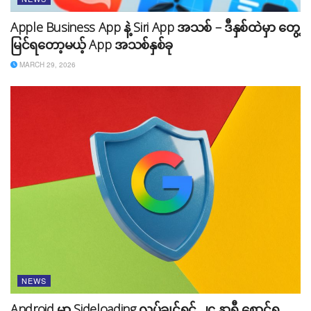
Apple Business App နဲ့ Siri App အသစ် – ဒီနှစ်ထဲမှာ တွေ့
မြင်ရတော့မယ့် App အသစ်နှစ်ခု
MARCH 29, 2026
NEWS
Android မှာ Sideloading လုပ်ချင်ရင် ၂၄ နာရီ စောင့်ရ