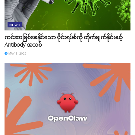
NEWS
ကင်ဆာဖြစ်စေနိုင်သော ဗိုင်းရပ်စ်ကို တိုက်ဖျက်နိုင်မယ့်
Antibody အသစ်
MAY 3, 2026