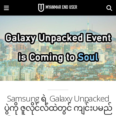
Samsung ရဲ့ Galaxy Unpacked
ပွဲကို ဇူလိုင်လထဲတွင် ကျင်းပမည်