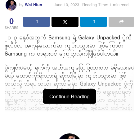
by
Wai Htun
June 10, 2023
Reading Time: 1 min read
0
SHARES
၂၀၂၃ ခုနှစ်အတွက် Samsung ရဲ့ Galaxy Unpacked ပွဲကို
ဇူလိုင်လ အကုန်လောက်မှာ ကျင်းပသွားမှာ ဖြစ်ကြောင်း
Samsung က တရားဝင် ကြေငြာလိုက်ပြီဖြစ်ပါတယ်။
ပွဲကျင်းပမယ့် ရက်ကို အတိအကျပြောပြထားတာ မရှိသေးပေ
မယ့် တောင်ကိုးရီးယားရဲ့ ဆိုးလ်မြို့မှာ ကျင်းပသွားမှာ ဖြစ်
တယ်လို့ သိရပါတယ်။ ဆိုးလ်မြို့မှာ Galaxy Unpacked ပွဲကို
ကျင်းပတာ ပထမဦးဆုံးဖြစ်သလို ဆိုးလ်မြို့ကို ရွေးချယ်ရတဲ့
Continue Reading
ရည်ရွက်ချက်လည်း ရှိနေပါတယ်။ ဆိုးလ်မြို့ဟာ ဆန်းသစ်
တီထွင်မှုနဲ့ ယဥ်ကျေးမှုတို့ရဲ့ ဗဟိုချက်မ ဖြစ်သလို ခေါက်ဖုန်း
ကို စတင်တီထွင်နိုင်ခဲ့တဲ့ မြို့လည်း ဖြစ်တာကြောင့် ဆိုးလ်မြို့
ကို ရွေးချယ်တာဖြစ်တယ်လို့ Samsung က ပြောပါတယ်။
Galaxy Unpacked ပွဲမှာ အဓိကထား မိတ်ဆက်ပေးသွားမှာ