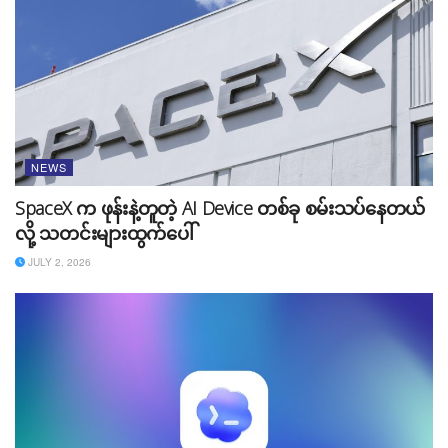
NEWS
SpaceX က ဖုန်းနဲ့တူတဲ့ AI Device တစ်ခု စမ်းသပ်နေတယ်
ကောလဟာလ သတင်းများအရ Galaxy Unpacked ပွဲကို
လို့ သတင်းများထွက်ပေါ်
ဇူလိုင်လ ၂၆ ရက်နေ့မှာ ကျင်းပသွားမယ်လို့ သိရပြီး အရင်
နှစ်တွေထပ်တော့ အနည်းငယ်စောပြီး ကျင်းပလိုက်တာ တွေ့
JULY 2, 2026
ရပါတယ်။ ၂၀၂၂ တုန်းက Galaxy Unpacked ပွဲမှာ Galaxy
Z Fold 4 နဲ့ Z Flip 4 တို့ကို မိတ်ဆက်ပေးခဲ့တာကြောင့် ဒီ
နှစ်မှာ Galaxy Z Fold 5 နဲ့ Z Flip 5 တို့ကို မိတ်ဆက်ပေး
မယ်လို့ ခန့်မှန်း ထားကြပါတယ်။
Source:
The Verge
Tags:
Galaxy Unpacked Launch
news
Samsung